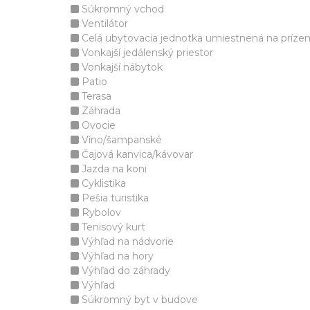
Súkromný vchod
Ventilátor
Celá ubytovacia jednotka umiestnená na príze
Vonkajší jedálenský priestor
Vonkajší nábytok
Patio
Terasa
Záhrada
Ovocie
Víno/šampanské
Čajová kanvica/kávovar
Jazda na koni
Cyklistika
Pešia turistika
Rybolov
Tenisový kurt
Výhľad na nádvorie
Výhľad na hory
Výhľad do záhrady
Výhľad
Súkromný byt v budove