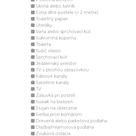
Skriňa alebo šatník
Extra dlhé postele (> 2 metre)
Toaletný papier
Uteráky
Vaňa alebo sprchovací kút
Súkromná kúpeľňa
Toaleta
Sušič vlasov
Sprchovací kút
Jedálenský priestor
TV s plochou obrazovkou
Káblové kanály
Satelitné kanály
TV
Zásuvka pri posteli
Sušiak na bielizeň
Stojan na oblečenie
Sieťka proti komárom
Drevená alebo parketová podlaha
Dlažba/mramorová podlaha
Zvuková izolácia