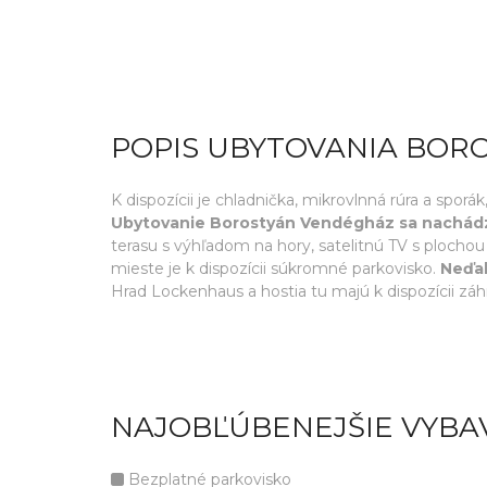
POPIS UBYTOVANIA BOR
K dispozícii je chladnička, mikrovlnná rúra a spo
Ubytovanie Borostyán Vendégház sa nachádz
terasu s výhľadom na hory, satelitnú TV s ploch
mieste je k dispozícii súkromné parkovisko.
Neďal
Hrad Lockenhaus a hostia tu majú k dispozícii záh
NAJOBĽÚBENEJŠIE VYBA
Bezplatné parkovisko