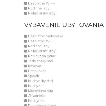
Bezplatné Wi- Fi
Rodinné izby
Nefajčiarske izby
VYBAVENIE UBYTOVANIA
Bezplatné parkovisko
Bezplatné Wi- Fi
Rodinné izby
Nefajčiarske izby
Parkovacia garáž
Jedálenský stôl
Kávovar
Hriankovač
Sporák
Kuchynský riad
Kuchyňa
Mikrovlnná rúra
Chladnička
Kuchynka
Posteľná bielizeň