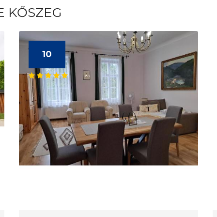
E KŐSZEG
10