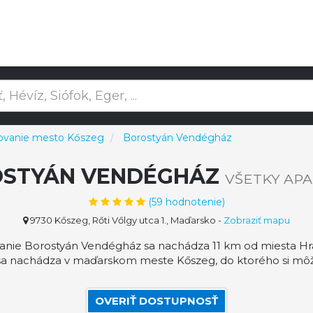
ovanie mesto Kőszeg
Borostyán Vendégház
STYÁN VENDÉGHÁZ
VŠETKY AP
(
59
hodnotenie)
9730 Kőszeg, Rőti Vőlgy utca 1., Maďarsko
-
Zobraziť mapu
ie Borostyán Vendégház sa nachádza 11 km od miesta Hrad
sa nachádza v maďarskom meste Kőszeg, do ktorého si môž
OVERIŤ DOSTUPNOSŤ