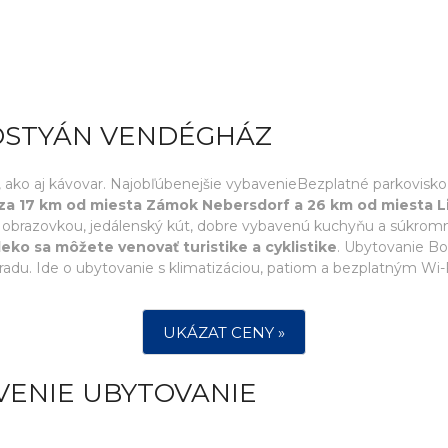
OSTYÁN VENDÉGHÁZ
rák, ako aj kávovar. Najobľúbenejšie vybavenieBezplatné parkovisk
a 17 km od miesta Zámok Nebersdorf a 26 km od miesta 
ou obrazovkou, jedálenský kút, dobre vybavenú kuchyňu a súkrom
eko sa môžete venovať turistike a cyklistike
. Ubytovanie B
radu. Ide o ubytovanie s klimatizáciou, patiom a bezplatným Wi-F
UKÁZAT CENY »
VENIE UBYTOVANIE