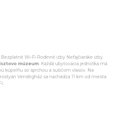
o Bezplatné Wi-Fi Rodinné izby Nefajčiarske izby.
Lisztovo múzeum
. Každá ubytovacia jednotka má
nú kúpeľňu so sprchou a sušičom vlasov. Na
orostyán Vendégház sa nachádza 11 km od miesta
i.