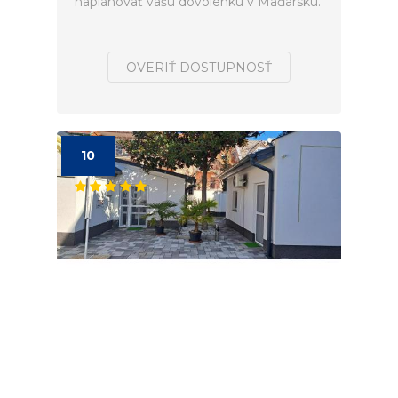
naplánovať vašú dovolenku v Maďarsku.
OVERIŤ DOSTUPNOSŤ
10