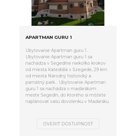
APARTMAN GURU 1
Ubytovanie Apartman guru 1.
Ubytovanie Apartman guru 1 sa
nachádza v Segedíne niekoľko krokov
od miesta Katedrála v Szegede, 29 km
od miesta Národný historický a
pamätný park... Ubytovanie Apartman
guru 1 sa nachádza v maďarskom
meste Segedín, do ktorého si môžete
naplánovať vašú dovolenku v Maďarsku.
OVERIŤ DOSTUPNOSŤ