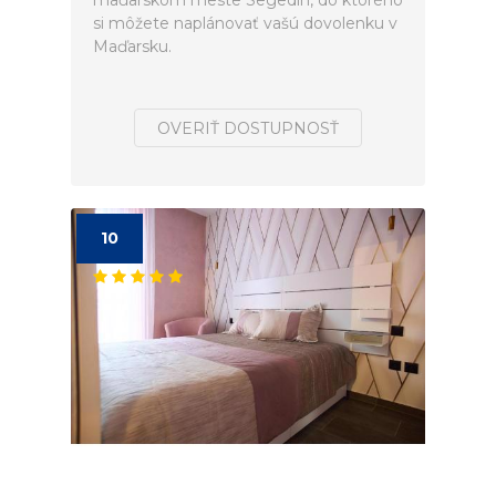
maďarskom meste Segedín, do ktorého
si môžete naplánovať vašú dovolenku v
Maďarsku.
OVERIŤ DOSTUPNOSŤ
10