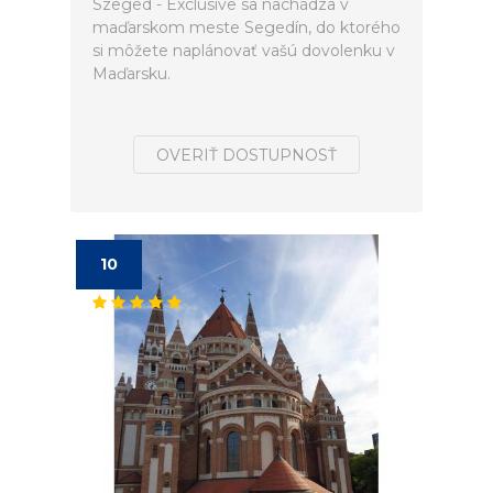
Szeged - Exclusive sa nachádza v
maďarskom meste Segedín, do ktorého
si môžete naplánovať vašú dovolenku v
Maďarsku.
OVERIŤ DOSTUPNOSŤ
10