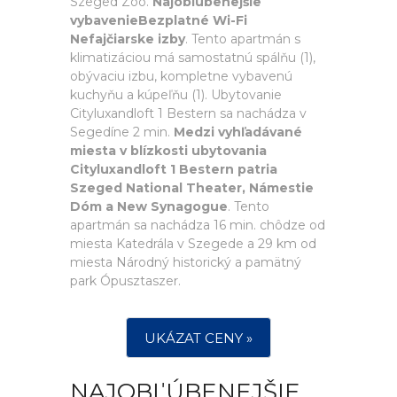
Szeged Zoo.
Najobľúbenejšie
vybavenieBezplatné Wi-Fi
Nefajčiarske izby
. Tento apartmán s
klimatizáciou má samostatnú spálňu (1),
obývaciu izbu, kompletne vybavenú
kuchyňu a kúpeľňu (1). Ubytovanie
Cityluxandloft 1 Bestern sa nachádza v
Segedíne 2 min.
Medzi vyhľadávané
miesta v blízkosti ubytovania
Cityluxandloft 1 Bestern patria
Szeged National Theater, Námestie
Dóm a New Synagogue
. Tento
apartmán sa nachádza 16 min. chôdze od
miesta Katedrála v Szegede a 29 km od
miesta Národný historický a pamätný
park Ópusztaszer.
UKÁZAT CENY »
NAJOBĽÚBENEJŠIE