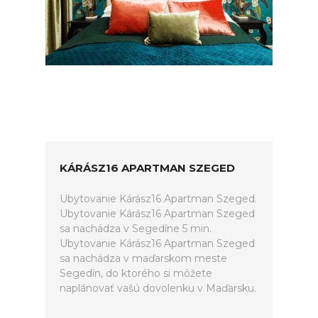
KÁRÁSZ16 APARTMAN SZEGED
Ubytovanie Kárász16 Apartman Szeged.
Ubytovanie Kárász16 Apartman Szeged
sa nachádza v Segedíne 5 min.
Ubytovanie Kárász16 Apartman Szeged
sa nachádza v maďarskom meste
Segedín, do ktorého si môžete
naplánovať vašú dovolenku v Maďarsku.