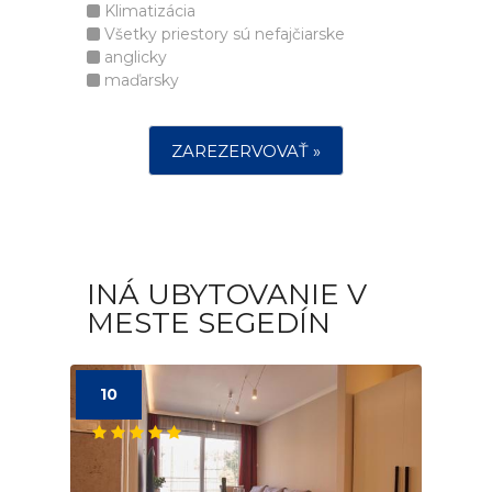
Klimatizácia
Všetky priestory sú nefajčiarske
anglicky
maďarsky
ZAREZERVOVAŤ »
INÁ UBYTOVANIE V
MESTE SEGEDÍN
10