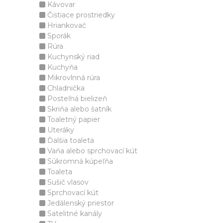
Kávovar
Čistiace prostriedky
Hriankovač
Sporák
Rúra
Kuchynský riad
Kuchyňa
Mikrovlnná rúra
Chladnička
Posteľná bielizeň
Skriňa alebo šatník
Toaletný papier
Uteráky
Ďalšia toaleta
Vaňa alebo sprchovací kút
Súkromná kúpeľňa
Toaleta
Sušič vlasov
Sprchovací kút
Jedálenský priestor
Satelitné kanály