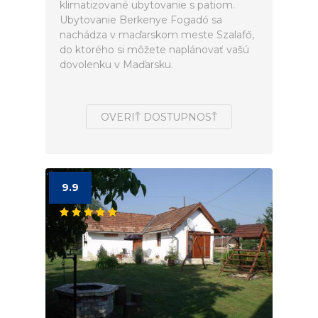
klimatizované ubytovanie s patiom.
Ubytovanie Berkenye Fogadó sa
nachádza v maďarskom meste Szalafő,
do ktorého si môžete naplánovať vašú
dovolenku v Maďarsku.
OVERIŤ DOSTUPNOSŤ
9.9