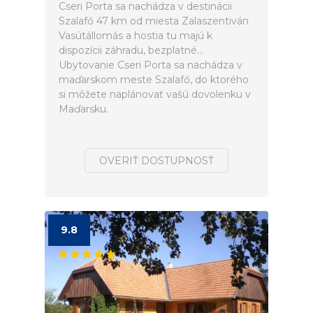
Cseri Porta sa nachádza v destinácii
Szalafő 47 km od miesta Zalaszentiván
Vasútállomás a hostia tu majú k
dispozícii záhradu, bezplatné...
Ubytovanie Cseri Porta sa nachádza v
maďarskom meste Szalafő, do ktorého
si môžete naplánovať vašú dovolenku v
Maďarsku.
OVERIŤ DOSTUPNOSŤ
9.8