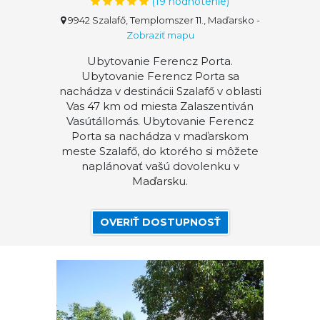
(
19
hodnotenie)
9942 Szalafő, Templomszer 11., Maďarsko
-
Zobraziť mapu
Ubytovanie Ferencz Porta.
Ubytovanie Ferencz Porta sa
nachádza v destinácii Szalafő v oblasti
Vas 47 km od miesta Zalaszentiván
Vasútállomás. Ubytovanie Ferencz
Porta sa nachádza v maďarskom
meste Szalafő, do ktorého si môžete
naplánovať vašú dovolenku v
Maďarsku.
OVERIŤ DOSTUPNOSŤ