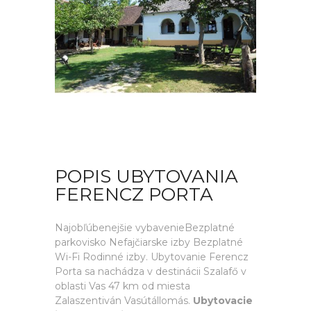
POPIS UBYTOVANIA
FERENCZ PORTA
Najobľúbenejšie vybavenieBezplatné
parkovisko Nefajčiarske izby Bezplatné
Wi-Fi Rodinné izby. Ubytovanie Ferencz
Porta sa nachádza v destinácii Szalafő v
oblasti Vas 47 km od miesta
Zalaszentiván Vasútállomás.
Ubytovacie