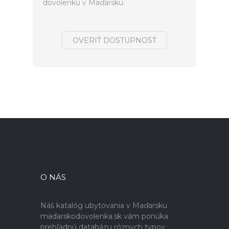
dovolenku v Maďarsku.
OVERIŤ DOSTUPNOSŤ
O NÁS
Náš katalóg ubytovania v Maďarsku
madarskodovolenka.sk vám ponúka
prehľadnú databázu rôznych typov