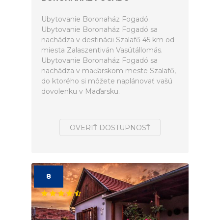
Ubytovanie Boronaház Fogadó.
Ubytovanie Boronaház Fogadó sa
nachádza v destinácii Szalafő 45 km od
miesta Zalaszentiván Vasútállomás.
Ubytovanie Boronaház Fogadó sa
nachádza v maďarskom meste Szalafő,
do ktorého si môžete naplánovať vašú
dovolenku v Maďarsku.
OVERIŤ DOSTUPNOSŤ
8