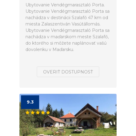
Ubytovanie Vendégmarasztaló Porta.
Ubytovanie Vendégmarasztaló Porta sa
nachádza v destinácii Szalafő 47 km od
miesta Zalaszentiván Vasútállomás.
Ubytovanie Vendégmarasztaló Porta sa
nachádza v maďarskom meste Szalafő,
do ktorého si môžete naplánovať vašú
dovolenku v Maďarsku.
OVERIŤ DOSTUPNOSŤ
9.3