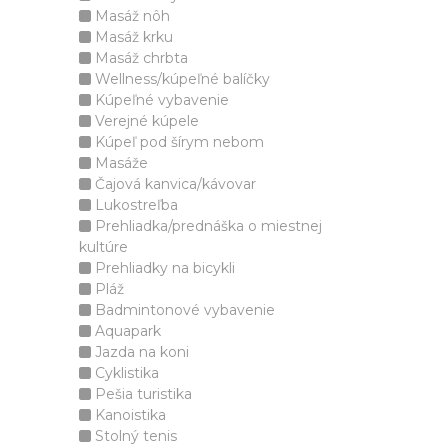
Masáž nôh
Masáž krku
Masáž chrbta
Wellness/kúpeľné balíčky
Kúpeľné vybavenie
Verejné kúpele
Kúpeľ pod šírym nebom
Masáže
Čajová kanvica/kávovar
Lukostreľba
Prehliadka/prednáška o miestnej
kultúre
Prehliadky na bicykli
Pláž
Badmintonové vybavenie
Aquapark
Jazda na koni
Cyklistika
Pešia turistika
Kanoistika
Stolný tenis