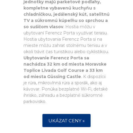
jednotky majú parketové podlahy,
kompletne vybavenú kuchyňu s
chladničkou, jedálenský kút, satelitnú
TV a súkromnú kúpeľňu so sprchou a
so sušičom vlasov
. Hostia môžu v
ubytovaní Ferencz Porta využívať terasu.
Hostia ubytovania Ferencz Porta si na
mieste môžu zahrať stolnému tenisu a v
okolí tráviť čas turistikou alebo cyklistikou.
Ubytovanie Ferencz Porta sa
nachádza 32 km od miesta Moravske
Toplice Livada Golf Course a 33 km
od miesta Güssing Castle
. K dispozícii
je rúra, mikrovlnná rúra a sporák, ako aj
kávovar. Ponúka bezplatné Wi-Fi, detské
ihrisko, záhradu a bezplatné súkromné
parkovisko.
UKÁZAT CENY »