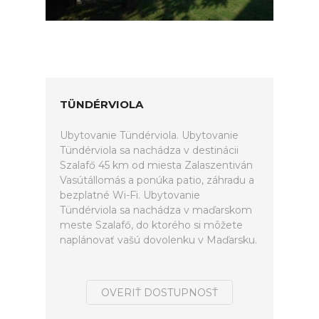
TÜNDÉRVIOLA
Ubytovanie Tündérviola. Ubytovanie
Tündérviola sa nachádza v destinácii
Szalafő 45 km od miesta Zalaszentiván
Vasútállomás a ponúka patio, záhradu a
bezplatné Wi-Fi. Ubytovanie
Tündérviola sa nachádza v maďarskom
meste Szalafő, do ktorého si môžete
naplánovať vašú dovolenku v Maďarsku.
OVERIŤ DOSTUPNOSŤ