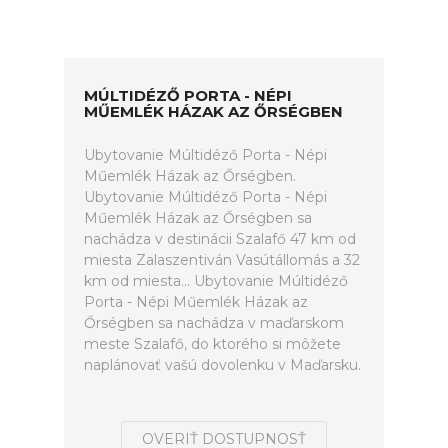
MÚLTIDÉZŐ PORTA - NÉPI
MŰEMLÉK HÁZAK AZ ŐRSÉGBEN
Ubytovanie Múltidéző Porta - Népi
Műemlék Házak az Őrségben.
Ubytovanie Múltidéző Porta - Népi
Műemlék Házak az Őrségben sa
nachádza v destinácii Szalafő 47 km od
miesta Zalaszentiván Vasútállomás a 32
km od miesta... Ubytovanie Múltidéző
Porta - Népi Műemlék Házak az
Őrségben sa nachádza v maďarskom
meste Szalafő, do ktorého si môžete
naplánovať vašú dovolenku v Maďarsku.
OVERIŤ DOSTUPNOSŤ