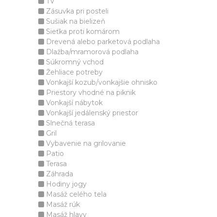
TV
Zásuvka pri posteli
Sušiak na bielizeň
Sieťka proti komárom
Drevená alebo parketová podlaha
Dlažba/mramorová podlaha
Súkromný vchod
Žehliace potreby
Vonkajší kozub/vonkajšie ohnisko
Priestory vhodné na piknik
Vonkajší nábytok
Vonkajší jedálenský priestor
Slnečná terasa
Gril
Vybavenie na grilovanie
Patio
Terasa
Záhrada
Hodiny jogy
Masáž celého tela
Masáž rúk
Masáž hlavy