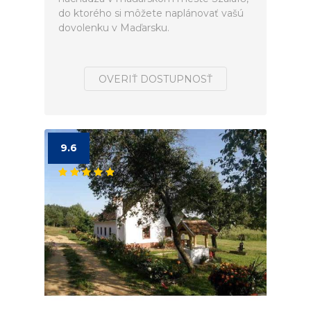
do ktorého si môžete naplánovať vašú
dovolenku v Maďarsku.
OVERIŤ DOSTUPNOSŤ
9.6