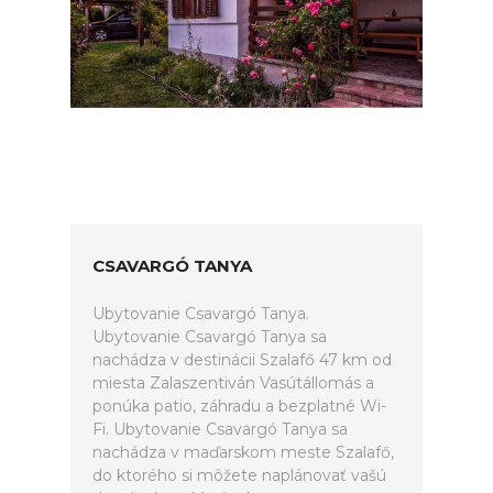
CSAVARGÓ TANYA
Ubytovanie Csavargó Tanya.
Ubytovanie Csavargó Tanya sa
nachádza v destinácii Szalafő 47 km od
miesta Zalaszentiván Vasútállomás a
ponúka patio, záhradu a bezplatné Wi-
Fi. Ubytovanie Csavargó Tanya sa
nachádza v maďarskom meste Szalafő,
do ktorého si môžete naplánovať vašú