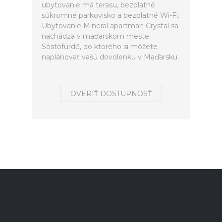
ubytovanie má terasu, bezplatné
súkromné parkovisko a bezplatné Wi-Fi.
Ubytovanie Mineral apartman Crystal sa
nachádza v maďarskom meste
Sóstófürdő, do ktorého si môžete
naplánovať vašú dovolenku v Maďarsku.
OVERIŤ DOSTUPNOSŤ