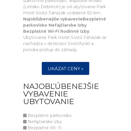
súkromné parkovisko. Najbližšie letisko
(Letisko Debrecín) je od ubytovania Park
Hotel Sóstó Faházak vzdialené 60 km.
Najobľúbenejšie vybavenieBezplatné
parkovisko Nefajčiarske izby
Bezplatné Wi-Fi Rodinné izby
.
Ubytovanie Park Hotel Sóstó Faházak sa
nachádza v destinácii Sóstófürdő a
ponúka prístup do záhrady.
UKÁZAT CENY »
NAJOBĽÚBENEJŠIE
VYBAVENIE
UBYTOVANIE
Bezplatné parkovisko
Nefajčiarske izby
Bezplatné Wi- Fi