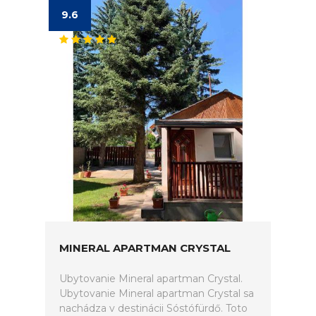
9.6
MINERAL APARTMAN CRYSTAL
Ubytovanie Mineral apartman Crystal.
Ubytovanie Mineral apartman Crystal sa
nachádza v destinácii Sóstófürdő. Toto