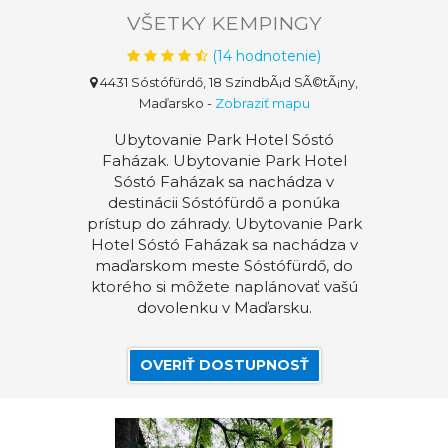
VŠETKY KEMPINGY
(
14
hodnotenie)
4431 Sóstófürdő, 18 SzindbÃ¡d SÃ©tÃ¡ny,
Maďarsko
-
Zobraziť mapu
Ubytovanie Park Hotel Sóstó
Faházak. Ubytovanie Park Hotel
Sóstó Faházak sa nachádza v
destinácii Sóstófürdő a ponúka
prístup do záhrady. Ubytovanie Park
Hotel Sóstó Faházak sa nachádza v
maďarskom meste Sóstófürdő, do
ktorého si môžete naplánovať vašú
dovolenku v Maďarsku.
OVERIŤ DOSTUPNOSŤ