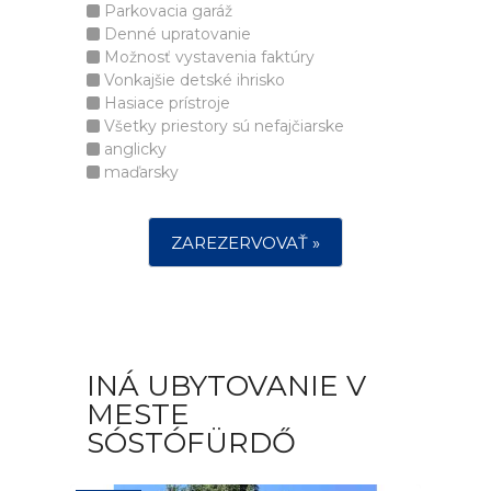
Parkovacia garáž
Denné upratovanie
Možnosť vystavenia faktúry
Vonkajšie detské ihrisko
Hasiace prístroje
Všetky priestory sú nefajčiarske
anglicky
maďarsky
ZAREZERVOVAŤ »
INÁ UBYTOVANIE V
MESTE
SÓSTÓFÜRDŐ