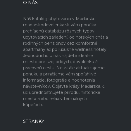
O NÁS
Náš katalóg ubytovania v Maďarsku
madarskodovolenka.sk vám ponúka
prehľadnú databázu rôznych typov
ubytovacích zariadení, od horských chát a
rodinných penziónov cez komfortné
apartmány až po luxusné wellness hotely.
Jednoducho u nás nájdete ideálne
miesto pre svoj oddych, dovolenku či
pracovnú cestu. Neustále aktualizujeme
ponuku a prinášame vám spoľahlivé
informácie, fotografie a hodnotenia
návštevníkov. Objavte krásy Maďarska, či
už uprednostňujete prírodu, historické
mestá alebo relax v termálnych
kúpeľoch.
STRÁNKY