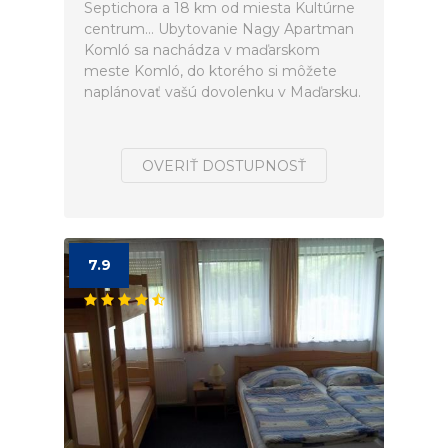
Septichora a 18 km od miesta Kultúrne
centrum... Ubytovanie Nagy Apartman
Komló sa nachádza v maďarskom
meste Komló, do ktorého si môžete
naplánovať vašú dovolenku v Maďarsku.
OVERIŤ DOSTUPNOSŤ
7.9