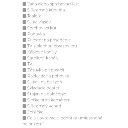
Vaňa alebo sprchovací kút
Súkromná kúpeľňa
Toaleta
Sušič vlasov
Sprchovací kút
Pohovka
Priestor na posedenie
TV s plochou obrazovkou
Káblové kanály
Satelitné kanály
TV
Zásuvka pri posteli
Rozkladacia pohovka
Sušiak na bielizeň
Skladacia posteľ
Stojan na oblečenie
Sieťka proti komárom
Súkromný vchod
Žehlička
Celá ubytovacia jednotka umiestnená
na prízemí