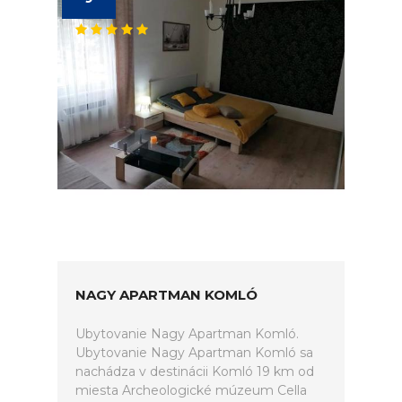
NAGY APARTMAN KOMLÓ
Ubytovanie Nagy Apartman Komló.
Ubytovanie Nagy Apartman Komló sa
nachádza v destinácii Komló 19 km od
miesta Archeologické múzeum Cella