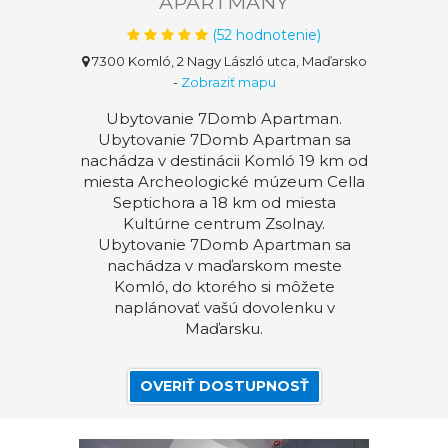
APARTMÁNY
(
52
hodnotenie)
7300 Komló, 2 Nagy László utca, Maďarsko
-
Zobraziť mapu
Ubytovanie 7Domb Apartman.
Ubytovanie 7Domb Apartman sa
nachádza v destinácii Komló 19 km od
miesta Archeologické múzeum Cella
Septichora a 18 km od miesta
Kultúrne centrum Zsolnay.
Ubytovanie 7Domb Apartman sa
nachádza v maďarskom meste
Komló, do ktorého si môžete
naplánovať vašú dovolenku v
Maďarsku.
OVERIŤ DOSTUPNOSŤ