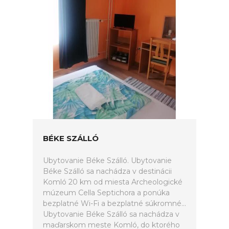
BÉKE SZÁLLÓ
Ubytovanie Béke Szálló. Ubytovanie
Béke Szálló sa nachádza v destinácii
Komló 20 km od miesta Archeologické
múzeum Cella Septichora a ponúka
bezplatné Wi-Fi a bezplatné súkromné...
Ubytovanie Béke Szálló sa nachádza v
maďarskom meste Komló, do ktorého