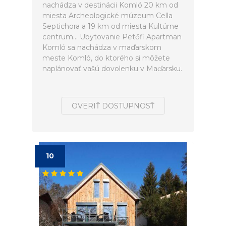
nachádza v destinácii Komló 20 km od
miesta Archeologické múzeum Cella
Septichora a 19 km od miesta Kultúrne
centrum... Ubytovanie Petőfi Apartman
Komló sa nachádza v maďarskom
meste Komló, do ktorého si môžete
naplánovať vašú dovolenku v Maďarsku.
OVERIŤ DOSTUPNOSŤ
10