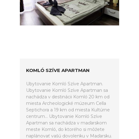
KOMLÓ SZÍVE APARTMAN
Ubytovanie Komló Szíve Apartman.
Ubytovanie Komló Szíve Apartman sa
nachádza v destinácii Komló 20 km od
miesta Archeologické múzeum Cella
Septichora a 19 km od miesta Kultúrne
centrum... Ubytovanie Komló Szíve
Apartman sa nachádza v maďarskom
meste Komló, do ktorého si môžete
naplánovať vašú dovolenku v Maďarsku.