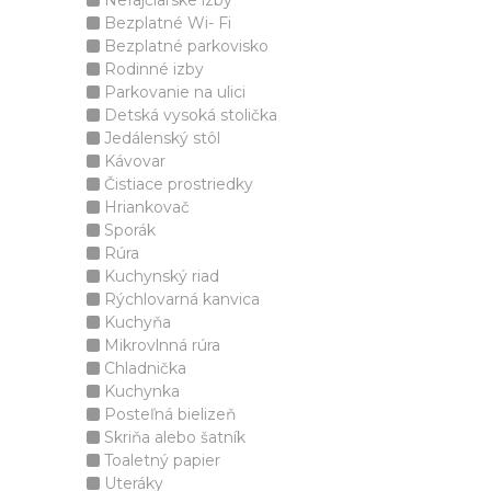
Nefajčiarske izby
Bezplatné Wi- Fi
Bezplatné parkovisko
Rodinné izby
Parkovanie na ulici
Detská vysoká stolička
Jedálenský stôl
Kávovar
Čistiace prostriedky
Hriankovač
Sporák
Rúra
Kuchynský riad
Rýchlovarná kanvica
Kuchyňa
Mikrovlnná rúra
Chladnička
Kuchynka
Posteľná bielizeň
Skriňa alebo šatník
Toaletný papier
Uteráky