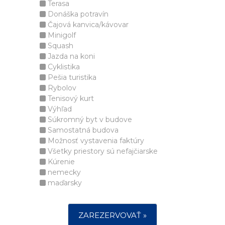
Terasa
Donáška potravín
Čajová kanvica/kávovar
Minigolf
Squash
Jazda na koni
Cyklistika
Pešia turistika
Rybolov
Tenisový kurt
Výhľad
Súkromný byt v budove
Samostatná budova
Možnosť vystavenia faktúry
Všetky priestory sú nefajčiarske
Kúrenie
nemecky
maďarsky
ZAREZERVOVAŤ »