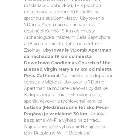
rozkladacou pohovkou, TV s plochou
obrazovkou a súkromnú kúpeľňu so
sprchou a sušičom vlasov. Ubytovanie
7Domb Apartman sa nachádza v
destinácii Komló 19 km od miesta
Archeologické múzeum Cella Septichora
a 18 km od miesta Kultúrne centrum
Zsolnay.
Ubytovanie 7Domb Apartman
sa nachádza 19 km od miesta
Downtown Candlemas Church of the
Blessed Virgin Mary a 19 km od miesta
Pécs Cathedral
. Na mieste je k dispozícii
terasa a v blízkosti ubytovania 7Domb
Apartman sa môžete venovať cyklistike.
K dispozícii je aj rúra, mikrovlnná rúra,
sporák, kávovar a rýchlovarná kanvica.
Letisko (Medzinárodné letisko Pécs-
Pogány) je vzdialené 30 km
. Ponúka
bezplatné Wi-Fi a výhľad na záhradu.
Najobľúbenejšie vybavenieNefajčiarske
izby Bezplatné Wi-Fi Bezplatné