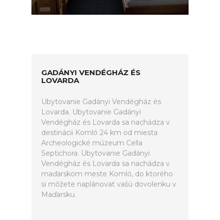
GADÁNYI VENDÉGHÁZ ÉS
LOVARDA
Ubytovanie Gadányi Vendégház és
Lovarda. Ubytovanie Gadányi
Vendégház és Lovarda sa nachádza v
destinácii Komló 24 km od miesta
Archeologické múzeum Cella
Septichora. Ubytovanie Gadányi
Vendégház és Lovarda sa nachádza v
maďarskom meste Komló, do ktorého
si môžete naplánovať vašú dovolenku v
Maďarsku.