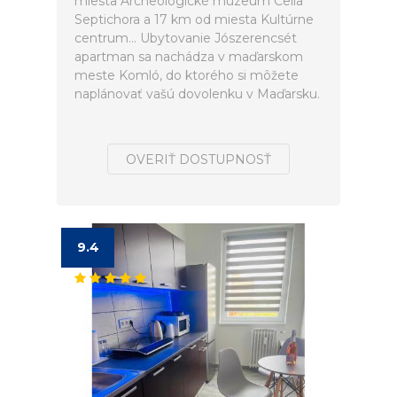
miesta Archeologické múzeum Cella
Septichora a 17 km od miesta Kultúrne
centrum... Ubytovanie Jószerencsét
apartman sa nachádza v maďarskom
meste Komló, do ktorého si môžete
naplánovať vašú dovolenku v Maďarsku.
OVERIŤ DOSTUPNOSŤ
9.4