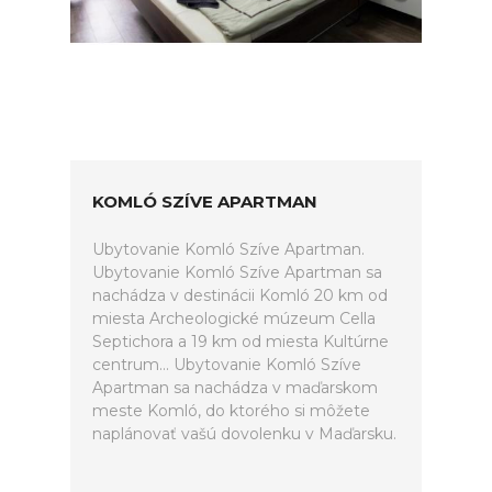
KOMLÓ SZÍVE APARTMAN
Ubytovanie Komló Szíve Apartman.
Ubytovanie Komló Szíve Apartman sa
nachádza v destinácii Komló 20 km od
miesta Archeologické múzeum Cella
Septichora a 19 km od miesta Kultúrne
centrum... Ubytovanie Komló Szíve
Apartman sa nachádza v maďarskom
meste Komló, do ktorého si môžete
naplánovať vašú dovolenku v Maďarsku.