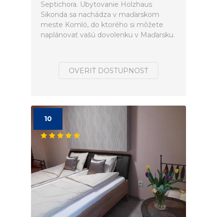
Septichora. Ubytovanie Holzhaus
Sikonda sa nachádza v maďarskom
meste Komló, do ktorého si môžete
naplánovať vašú dovolenku v Maďarsku.
OVERIŤ DOSTUPNOSŤ
10