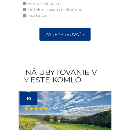
Vstup s kľúčom
Detektor oxidu uhoľnatého
maďarsky
ZAREZERVOVAŤ »
INÁ UBYTOVANIE V
MESTE KOMLÓ
10