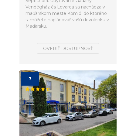
Septichora. Ubytovanie Gadányi
Vendégház és Lovarda sa nachádza v
maďarskom meste Komló, do ktorého
si môžete naplánovať vašú dovolenku v
Maďarsku.
OVERIŤ DOSTUPNOSŤ
7