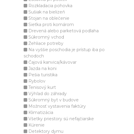
Rozkladacia pohovka
Sušiak na bielizeň
Stojan na oblečenie
Sieťka proti komárom
Drevená alebo parketová podlaha
Súkromný vchod
Žehliace potreby
Na vyššie poschodia je prístup iba po
schodoch
Čajová kanvica/kávovar
Jazda na koni
Pešia turistika
Rybolov
Tenisový kurt
Výhľad do záhrady
Súkromný byt v budove
Možnosť vystavenia faktúry
Klimatizácia
Všetky priestory sú nefajčiarske
Kúrenie
Detektory dymu