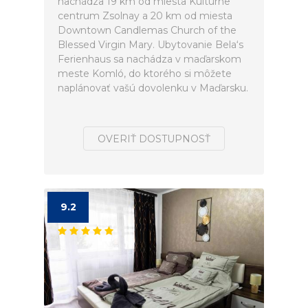
nachádza 19 km od miesta Kultúrne
centrum Zsolnay a 20 km od miesta
Downtown Candlemas Church of the
Blessed Virgin Mary. Ubytovanie Bela‘s
Ferienhaus sa nachádza v maďarskom
meste Komló, do ktorého si môžete
naplánovať vašú dovolenku v Maďarsku.
OVERIŤ DOSTUPNOSŤ
9.2