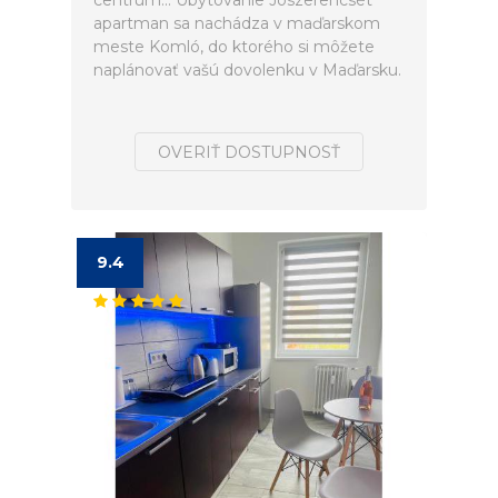
centrum... Ubytovanie Jószerencsét
apartman sa nachádza v maďarskom
meste Komló, do ktorého si môžete
naplánovať vašú dovolenku v Maďarsku.
OVERIŤ DOSTUPNOSŤ
9.4