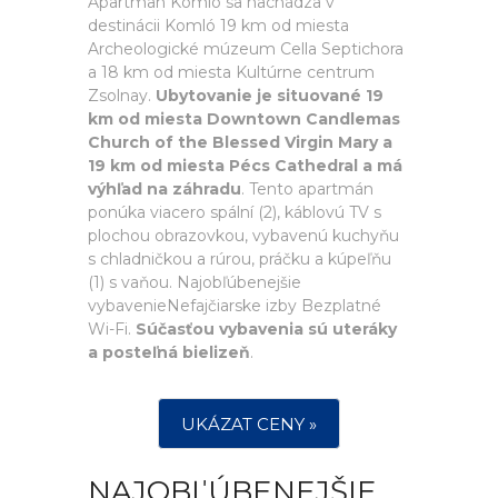
Apartman Komló sa nachádza v
destinácii Komló 19 km od miesta
Archeologické múzeum Cella Septichora
a 18 km od miesta Kultúrne centrum
Zsolnay.
Ubytovanie je situované 19
km od miesta Downtown Candlemas
Church of the Blessed Virgin Mary a
19 km od miesta Pécs Cathedral a má
výhľad na záhradu
. Tento apartmán
ponúka viacero spální (2), káblovú TV s
plochou obrazovkou, vybavenú kuchyňu
s chladničkou a rúrou, práčku a kúpeľňu
(1) s vaňou. Najobľúbenejšie
vybavenieNefajčiarske izby Bezplatné
Wi-Fi.
Súčasťou vybavenia sú uteráky
a posteľná bielizeň
.
UKÁZAT CENY »
NAJOBĽÚBENEJŠIE