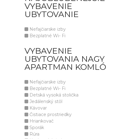
VYBAVENIE
UBYTOVANIE
Nefajčiarske izby
Bezplatné Wi- Fi
VYBAVENIE
UBYTOVANIA NAGY
APARTMAN KOMLÓ
Nefajčiarske izby
Bezplatné Wi- Fi
Detská vysoká stolička
Jedálenský stôl
Kávovar
Čistiace prostriedky
Hriankovač
Sporák
Rúra