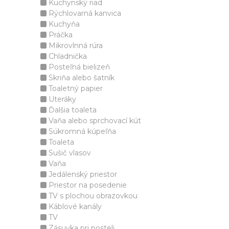
Kuchynský riad
Rýchlovarná kanvica
Kuchyňa
Práčka
Mikrovlnná rúra
Chladnička
Posteľná bielizeň
Skriňa alebo šatník
Toaletný papier
Uteráky
Ďalšia toaleta
Vaňa alebo sprchovací kút
Súkromná kúpeľňa
Toaleta
Sušič vlasov
Vaňa
Jedálenský priestor
Priestor na posedenie
TV s plochou obrazovkou
Káblové kanály
TV
Zásuvka pri posteli