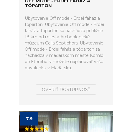
OFF MODE - ERDEI FAHÁZ A
TÓPARTON
Ubytovanie Off mode - Erdei faház a
tóparton. Ubytovanie Off mode - Erdei
faház a tóparton sa nachádza približne
18 km od miesta Archeologické
múzeum Cella Septichora. Ubytovanie
Off mode - Erdei faház a tóparton sa
nachádza v maďarskom meste Komló,
do ktorého si môžete naplánovať vašú
dovolenku v Maďarsku.
OVERIŤ DOSTUPNOSŤ
7.9