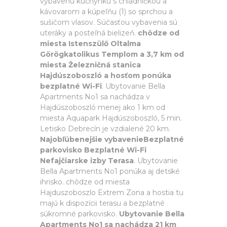
vybavenú kuchynku s chladničkou a
kávovarom a kúpeľňu (1) so sprchou a
sušičom vlasov. Súčasťou vybavenia sú
uteráky a posteľná bielizeň.
chôdze od
miesta Istenszülő Oltalma
Görögkatolikus Templom a 3,7 km od
miesta Železničná stanica
Hajdúszoboszló a hosťom ponúka
bezplatné Wi-Fi
. Ubytovanie Bella
Apartments No1 sa nachádza v
Hajdúszoboszló menej ako 1 km od
miesta Aquapark Hajdúszoboszló, 5 min.
Letisko Debrecín je vzdialené 20 km.
Najobľúbenejšie vybavenieBezplatné
parkovisko Bezplatné Wi-Fi
Nefajčiarske izby Terasa
. Ubytovanie
Bella Apartments No1 ponúka aj detské
ihrisko. chôdze od miesta
Hajduszoboszlo Extrem Zona a hostia tu
majú k dispozícii terasu a bezplatné
súkromné parkovisko.
Ubytovanie Bella
Apartments No1 sa nachádza 21 km