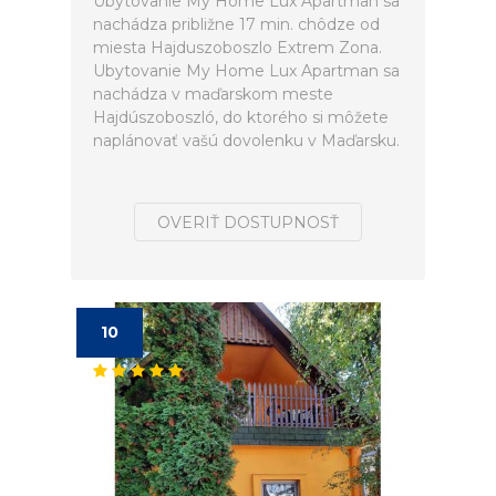
Ubytovanie My Home Lux Apartman sa
nachádza približne 17 min. chôdze od
miesta Hajduszoboszlo Extrem Zona.
Ubytovanie My Home Lux Apartman sa
nachádza v maďarskom meste
Hajdúszoboszló, do ktorého si môžete
naplánovať vašú dovolenku v Maďarsku.
OVERIŤ DOSTUPNOSŤ
10