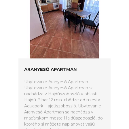
ARANYESŐ APARTMAN
Ubytovanie Aranyeső Apartman.
Ubytovanie Aranyeső Apartman sa
nachádza v Hajdúszoboszló v oblasti
Hajdú-Bihar 12 min. chôdze od miesta
Aquapark Hajdúszoboszló. Ubytovanie
Aranyeső Apartman sa nachádza v
maďarskom meste Hajdúszoboszló, do
ktorého si môžete naplánovať vašú