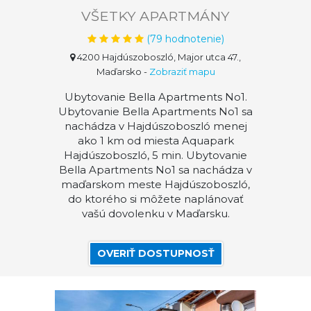
VŠETKY APARTMÁNY
(
79
hodnotenie)
4200 Hajdúszoboszló, Major utca 47.,
Maďarsko
-
Zobraziť mapu
Ubytovanie Bella Apartments No1.
Ubytovanie Bella Apartments No1 sa
nachádza v Hajdúszoboszló menej
ako 1 km od miesta Aquapark
Hajdúszoboszló, 5 min. Ubytovanie
Bella Apartments No1 sa nachádza v
maďarskom meste Hajdúszoboszló,
do ktorého si môžete naplánovať
vašú dovolenku v Maďarsku.
OVERIŤ DOSTUPNOSŤ