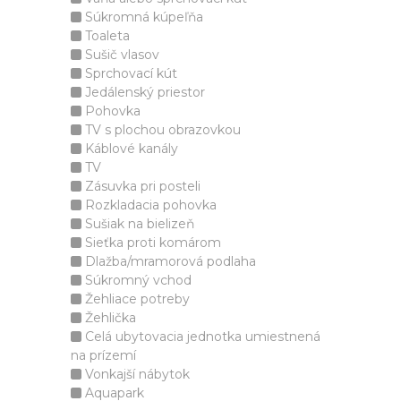
Súkromná kúpeľňa
Toaleta
Sušič vlasov
Sprchovací kút
Jedálenský priestor
Pohovka
TV s plochou obrazovkou
Káblové kanály
TV
Zásuvka pri posteli
Rozkladacia pohovka
Sušiak na bielizeň
Sieťka proti komárom
Dlažba/mramorová podlaha
Súkromný vchod
Žehliace potreby
Žehlička
Celá ubytovacia jednotka umiestnená
na prízemí
Vonkajší nábytok
Aquapark