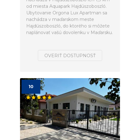
od miesta Aquapark Hajdúszoboszló.
Ubytovanie Orgona Lux Apartman sa
nachádza v maďarskom meste
Hajdúszoboszló, do ktorého si môžete
naplánovať vašú dovolenku v Maďarsku.
OVERIŤ DOSTUPNOSŤ
10