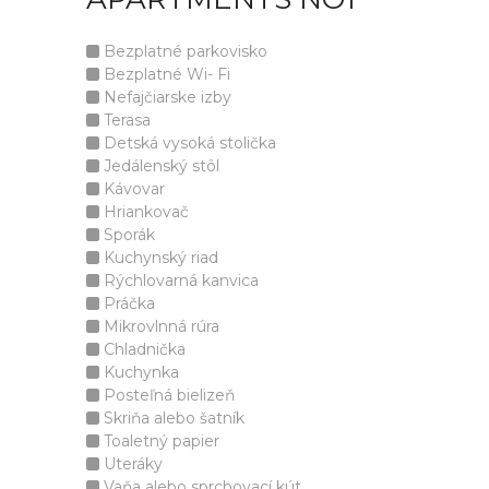
Bezplatné parkovisko
Bezplatné Wi- Fi
Nefajčiarske izby
Terasa
Detská vysoká stolička
Jedálenský stôl
Kávovar
Hriankovač
Sporák
Kuchynský riad
Rýchlovarná kanvica
Práčka
Mikrovlnná rúra
Chladnička
Kuchynka
Posteľná bielizeň
Skriňa alebo šatník
Toaletný papier
Uteráky
Vaňa alebo sprchovací kút