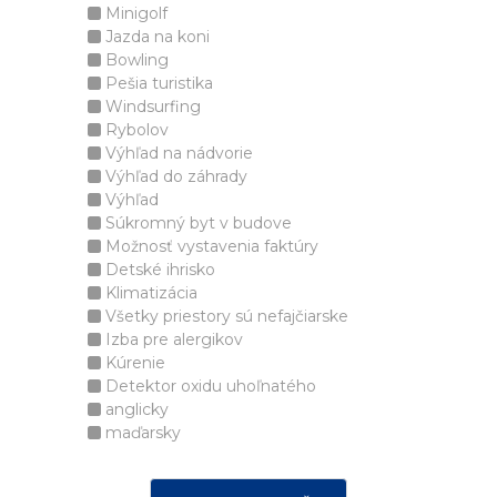
Minigolf
Jazda na koni
Bowling
Pešia turistika
Windsurfing
Rybolov
Výhľad na nádvorie
Výhľad do záhrady
Výhľad
Súkromný byt v budove
Možnosť vystavenia faktúry
Detské ihrisko
Klimatizácia
Všetky priestory sú nefajčiarske
Izba pre alergikov
Kúrenie
Detektor oxidu uhoľnatého
anglicky
maďarsky