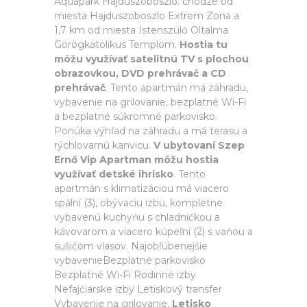
Aquapark Hajdúszoboszló. chôdze od
miesta Hajduszoboszlo Extrem Zona a
1,7 km od miesta Istenszülő Oltalma
Görögkatolikus Templom.
Hostia tu
môžu využívať satelitnú TV s plochou
obrazovkou, DVD prehrávač a CD
prehrávač
. Tento apartmán má záhradu,
vybavenie na grilovanie, bezplatné Wi-Fi
a bezplatné súkromné parkovisko.
Ponúka výhľad na záhradu a má terasu a
rýchlovarnú kanvicu.
V ubytovaní Szep
Ernő Vip Apartman môžu hostia
využívať detské ihrisko
. Tento
apartmán s klimatizáciou má viacero
spální (3), obývaciu izbu, kompletne
vybavenú kuchyňu s chladničkou a
kávovarom a viacero kúpeľní (2) s vaňou a
sušičom vlasov. Najobľúbenejšie
vybavenieBezplatné parkovisko
Bezplatné Wi-Fi Rodinné izby
Nefajčiarske izby Letiskový transfer
Vybavenie na grilovanie.
Letisko