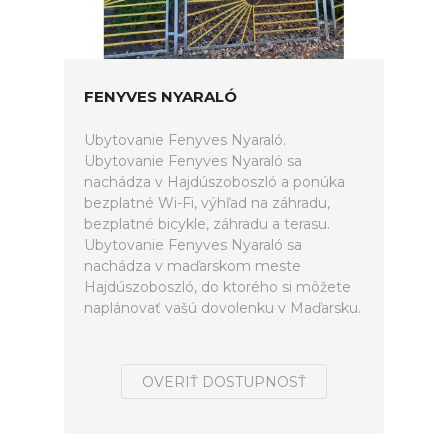
FENYVES NYARALÓ
Ubytovanie Fenyves Nyaraló.
Ubytovanie Fenyves Nyaraló sa
nachádza v Hajdúszoboszló a ponúka
bezplatné Wi-Fi, výhľad na záhradu,
bezplatné bicykle, záhradu a terasu.
Ubytovanie Fenyves Nyaraló sa
nachádza v maďarskom meste
Hajdúszoboszló, do ktorého si môžete
naplánovať vašú dovolenku v Maďarsku.
OVERIŤ DOSTUPNOSŤ