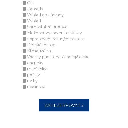
Gril
Záhrada
Výhľad do záhrady
Výhľad
Samostatná budova
Možnosť vystavenia faktúry
Expresný check-in/check-out
Detské ihrisko
Klimatizácia
Všetky priestory sú nefajčiarske
anglicky
maďarsky
poľsky
rusky
ukajinsky
ZAREZERVOVAŤ »