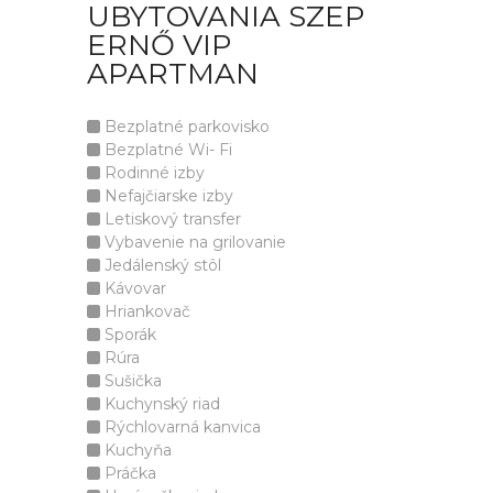
UBYTOVANIA SZEP
ERNŐ VIP
APARTMAN
Bezplatné parkovisko
Bezplatné Wi- Fi
Rodinné izby
Nefajčiarske izby
Letiskový transfer
Vybavenie na grilovanie
Jedálenský stôl
Kávovar
Hriankovač
Sporák
Rúra
Sušička
Kuchynský riad
Rýchlovarná kanvica
Kuchyňa
Práčka