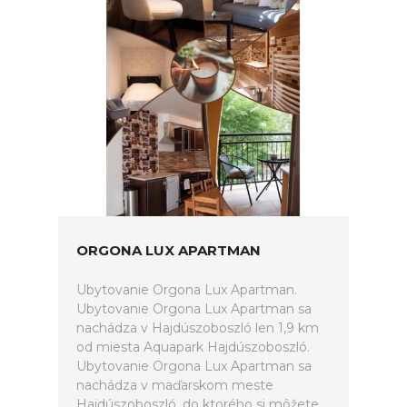
ORGONA LUX APARTMAN
Ubytovanie Orgona Lux Apartman.
Ubytovanie Orgona Lux Apartman sa
nachádza v Hajdúszoboszló len 1,9 km
od miesta Aquapark Hajdúszoboszló.
Ubytovanie Orgona Lux Apartman sa
nachádza v maďarskom meste
Hajdúszoboszló, do ktorého si môžete