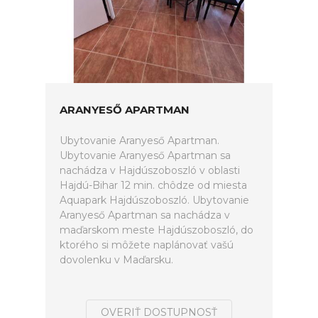
ARANYESŐ APARTMAN
Ubytovanie Aranyeső Apartman.
Ubytovanie Aranyeső Apartman sa
nachádza v Hajdúszoboszló v oblasti
Hajdú-Bihar 12 min. chôdze od miesta
Aquapark Hajdúszoboszló. Ubytovanie
Aranyeső Apartman sa nachádza v
maďarskom meste Hajdúszoboszló, do
ktorého si môžete naplánovať vašú
dovolenku v Maďarsku.
OVERIŤ DOSTUPNOSŤ