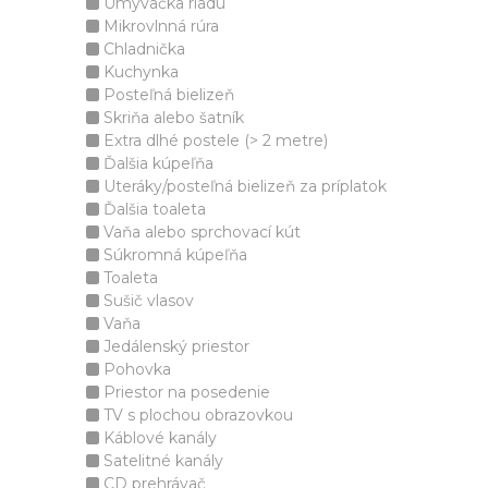
Umývačka riadu
Mikrovlnná rúra
Chladnička
Kuchynka
Posteľná bielizeň
Skriňa alebo šatník
Extra dlhé postele (> 2 metre)
Ďalšia kúpeľňa
Uteráky/posteľná bielizeň za príplatok
Ďalšia toaleta
Vaňa alebo sprchovací kút
Súkromná kúpeľňa
Toaleta
Sušič vlasov
Vaňa
Jedálenský priestor
Pohovka
Priestor na posedenie
TV s plochou obrazovkou
Káblové kanály
Satelitné kanály
CD prehrávač