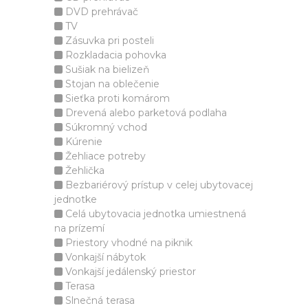
DVD prehrávač
TV
Zásuvka pri posteli
Rozkladacia pohovka
Sušiak na bielizeň
Stojan na oblečenie
Sieťka proti komárom
Drevená alebo parketová podlaha
Súkromný vchod
Kúrenie
Žehliace potreby
Žehlička
Bezbariérový prístup v celej ubytovacej
jednotke
Celá ubytovacia jednotka umiestnená
na prízemí
Priestory vhodné na piknik
Vonkajší nábytok
Vonkajší jedálenský priestor
Terasa
Slnečná terasa