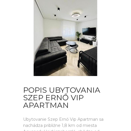
POPIS UBYTOVANIA
SZEP ERNŐ VIP
APARTMAN
Ubytovanie Szep Ernő Vip Apartman sa
nachádza približne 1,8 km od miesta