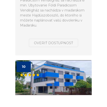
Paradicsom Vendégház sa nachádza 8
min. Ubytovanie Földi Paradicsom
Vendégház sa nachádza v maďarskom
meste Hajdúszoboszló, do ktorého si
môžete naplánovať vašú dovolenku v
Maďarsku.
OVERIŤ DOSTUPNOSŤ
10