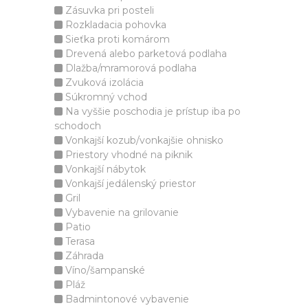
Zásuvka pri posteli
Rozkladacia pohovka
Sieťka proti komárom
Drevená alebo parketová podlaha
Dlažba/mramorová podlaha
Zvuková izolácia
Súkromný vchod
Na vyššie poschodia je prístup iba po
schodoch
Vonkajší kozub/vonkajšie ohnisko
Priestory vhodné na piknik
Vonkajší nábytok
Vonkajší jedálenský priestor
Gril
Vybavenie na grilovanie
Patio
Terasa
Záhrada
Víno/šampanské
Pláž
Badmintonové vybavenie