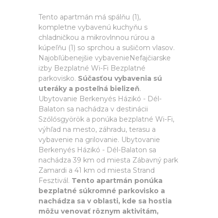
Tento apartmán má spálňu (1),
kompletne vybavenú kuchyňu s
chladničkou a mikrovlnnou rúrou a
kúpeľňu (1) so sprchou a sušičom vlasov.
Najobľúbenejšie vybavenieNefajčiarske
izby Bezplatné Wi-Fi Bezplatné
parkovisko.
Súčasťou vybavenia sú
uteráky a posteľná bielizeň
.
Ubytovanie Berkenyés Házikó - Dél-
Balaton sa nachádza v destinácii
Szőlősgyörök a ponúka bezplatné Wi-Fi,
výhľad na mesto, záhradu, terasu a
vybavenie na grilovanie. Ubytovanie
Berkenyés Házikó - Dél-Balaton sa
nachádza 39 km od miesta Zábavný park
Zamardi a 41 km od miesta Strand
Fesztivál.
Tento apartmán ponúka
bezplatné súkromné parkovisko a
nachádza sa v oblasti, kde sa hostia
môžu venovať rôznym aktivitám,