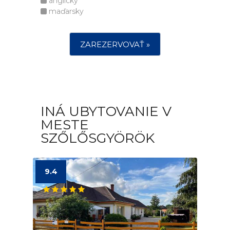
anglicky
maďarsky
ZAREZERVOVAŤ »
INÁ UBYTOVANIE V
MESTE
SZŐLŐSGYÖRÖK
9.4