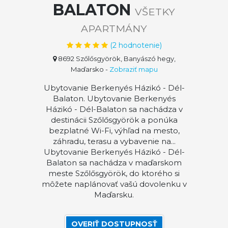
BALATON
VŠETKY
APARTMÁNY
(
2
hodnotenie)
8692 Szőlősgyörök, Banyászó hegy,
Maďarsko
-
Zobraziť mapu
Ubytovanie Berkenyés Házikó - Dél-
Balaton. Ubytovanie Berkenyés
Házikó - Dél-Balaton sa nachádza v
destinácii Szőlősgyörök a ponúka
bezplatné Wi-Fi, výhľad na mesto,
záhradu, terasu a vybavenie na...
Ubytovanie Berkenyés Házikó - Dél-
Balaton sa nachádza v maďarskom
meste Szőlősgyörök, do ktorého si
môžete naplánovať vašú dovolenku v
Maďarsku.
OVERIŤ DOSTUPNOSŤ