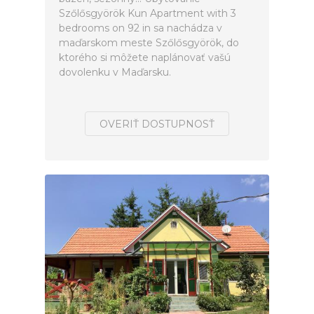
Szőlősgyörök Kun Apartment with 3
bedrooms on 92 in sa nachádza v
maďarskom meste Szőlősgyörök, do
ktorého si môžete naplánovať vašú
dovolenku v Maďarsku.
OVERIŤ DOSTUPNOSŤ