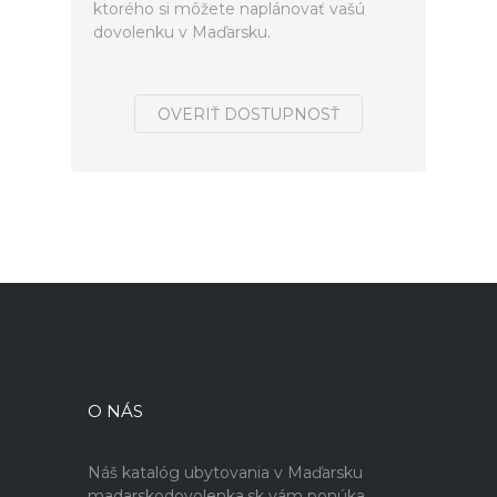
ktorého si môžete naplánovať vašú
dovolenku v Maďarsku.
OVERIŤ DOSTUPNOSŤ
O NÁS
Náš katalóg ubytovania v Maďarsku
madarskodovolenka.sk vám ponúka