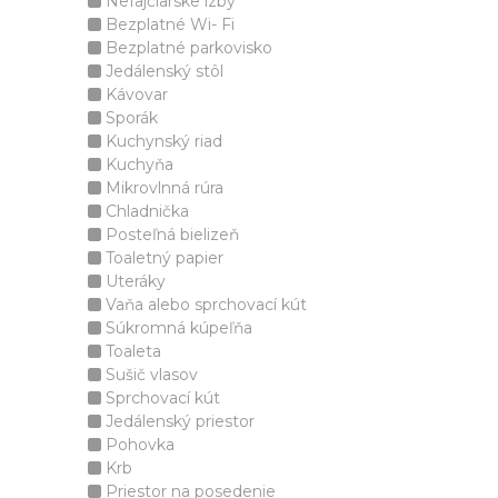
Nefajčiarske izby
Bezplatné Wi- Fi
Bezplatné parkovisko
Jedálenský stôl
Kávovar
Sporák
Kuchynský riad
Kuchyňa
Mikrovlnná rúra
Chladnička
Posteľná bielizeň
Toaletný papier
Uteráky
Vaňa alebo sprchovací kút
Súkromná kúpeľňa
Toaleta
Sušič vlasov
Sprchovací kút
Jedálenský priestor
Pohovka
Krb
Priestor na posedenie