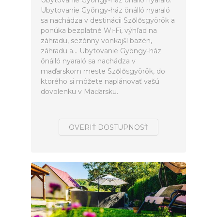
Ubytovanie Gyöngy-ház önálló nyaraló.
Ubytovanie Gyöngy-ház önálló nyaraló
sa nachádza v destinácii Szőlősgyörök a
ponúka bezplatné Wi-Fi, výhľad na
záhradu, sezónny vonkajší bazén,
záhradu a... Ubytovanie Gyöngy-ház
önálló nyaraló sa nachádza v
maďarskom meste Szőlősgyörök, do
ktorého si môžete naplánovať vašú
dovolenku v Maďarsku.
OVERIŤ DOSTUPNOSŤ