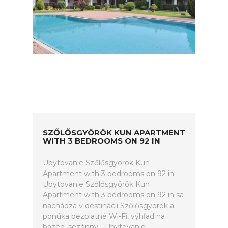
SZŐLŐSGYÖRÖK KUN APARTMENT
WITH 3 BEDROOMS ON 92 IN
Ubytovanie Szőlősgyörök Kun
Apartment with 3 bedrooms on 92 in.
Ubytovanie Szőlősgyörök Kun
Apartment with 3 bedrooms on 92 in sa
nachádza v destinácii Szőlősgyörök a
ponúka bezplatné Wi-Fi, výhľad na
bazén, sezónny... Ubytovanie