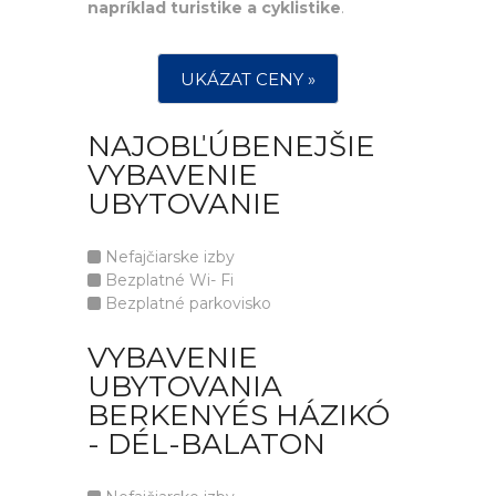
napríklad turistike a cyklistike
.
UKÁZAT CENY »
NAJOBĽÚBENEJŠIE
VYBAVENIE
UBYTOVANIE
Nefajčiarske izby
Bezplatné Wi- Fi
Bezplatné parkovisko
VYBAVENIE
UBYTOVANIA
BERKENYÉS HÁZIKÓ
- DÉL-BALATON