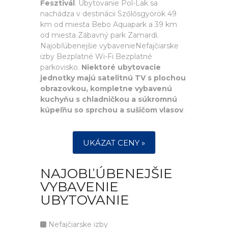
Fesztivál
. Ubytovanie Pol-Lak sa
nachádza v destinácii Szőlősgyörök 49
km od miesta Bebo Aquapark a 39 km
od miesta Zábavný park Zamardi.
Najobľúbenejšie vybavenieNefajčiarske
izby Bezplatné Wi-Fi Bezplatné
parkovisko.
Niektoré ubytovacie
jednotky majú satelitnú TV s plochou
obrazovkou, kompletne vybavenú
kuchyňu s chladničkou a súkromnú
kúpeľňu so sprchou a sušičom vlasov
.
UKÁZAT CENY »
NAJOBĽÚBENEJŠIE
VYBAVENIE
UBYTOVANIE
Nefajčiarske izby