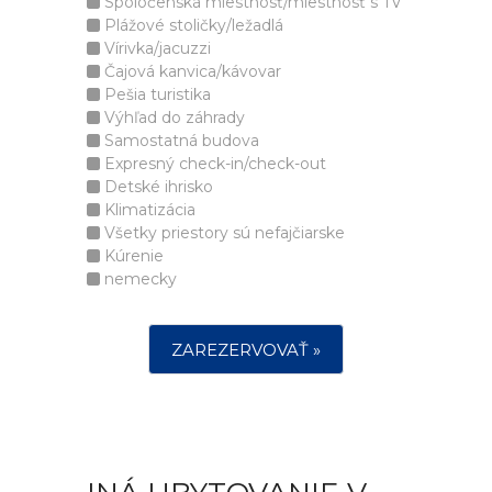
Spoločenská miestnosť/miestnosť s TV
Plážové stoličky/ležadlá
Vírivka/jacuzzi
Čajová kanvica/kávovar
Pešia turistika
Výhľad do záhrady
Samostatná budova
Expresný check-in/check-out
Detské ihrisko
Klimatizácia
Všetky priestory sú nefajčiarske
Kúrenie
nemecky
ZAREZERVOVAŤ »