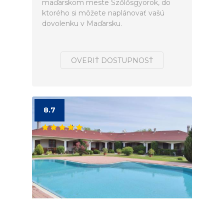
maďarskom meste Szőlősgyörök, do
ktorého si môžete naplánovať vašú
dovolenku v Maďarsku.
OVERIŤ DOSTUPNOSŤ
8.7