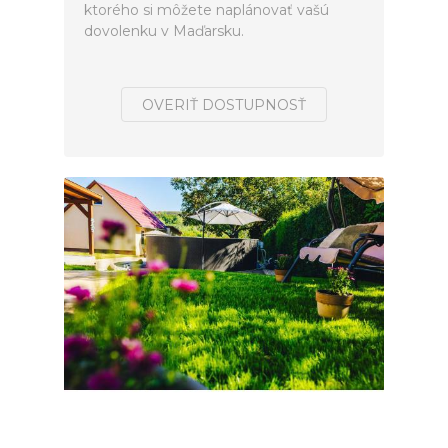
ktorého si môžete naplánovať vašú
dovolenku v Maďarsku.
OVERIŤ DOSTUPNOSŤ