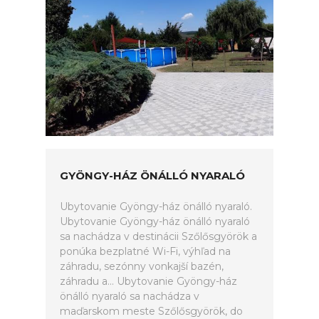
GYÖNGY-HÁZ ÖNÁLLÓ NYARALÓ
Ubytovanie Gyöngy-ház önálló nyaraló.
Ubytovanie Gyöngy-ház önálló nyaraló
sa nachádza v destinácii Szőlősgyörök a
ponúka bezplatné Wi-Fi, výhľad na
záhradu, sezónny vonkajší bazén,
záhradu a... Ubytovanie Gyöngy-ház
önálló nyaraló sa nachádza v
maďarskom meste Szőlősgyörök, do