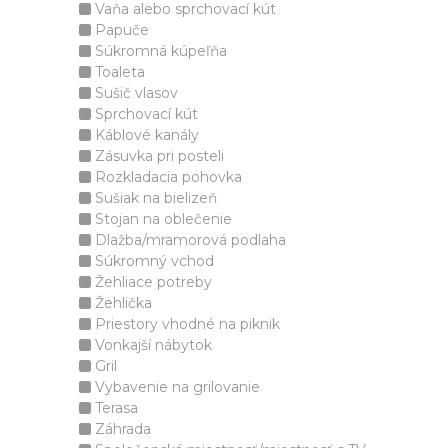
Vaňa alebo sprchovací kút
Papuče
Súkromná kúpeľňa
Toaleta
Sušič vlasov
Sprchovací kút
Káblové kanály
Zásuvka pri posteli
Rozkladacia pohovka
Sušiak na bielizeň
Stojan na oblečenie
Dlažba/mramorová podlaha
Súkromný vchod
Žehliace potreby
Žehlička
Priestory vhodné na piknik
Vonkajší nábytok
Gril
Vybavenie na grilovanie
Terasa
Záhrada