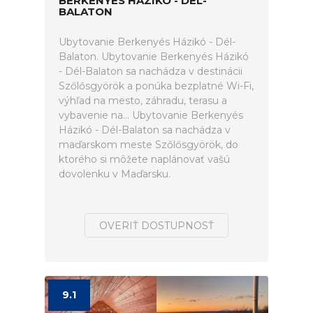
BERKENYÉS HÁZIKÓ - DÉL-
BALATON
Ubytovanie Berkenyés Házikó - Dél-
Balaton. Ubytovanie Berkenyés Házikó
- Dél-Balaton sa nachádza v destinácii
Szőlősgyörök a ponúka bezplatné Wi-Fi,
výhľad na mesto, záhradu, terasu a
vybavenie na... Ubytovanie Berkenyés
Házikó - Dél-Balaton sa nachádza v
maďarskom meste Szőlősgyörök, do
ktorého si môžete naplánovať vašú
dovolenku v Maďarsku.
OVERIŤ DOSTUPNOSŤ
9.1