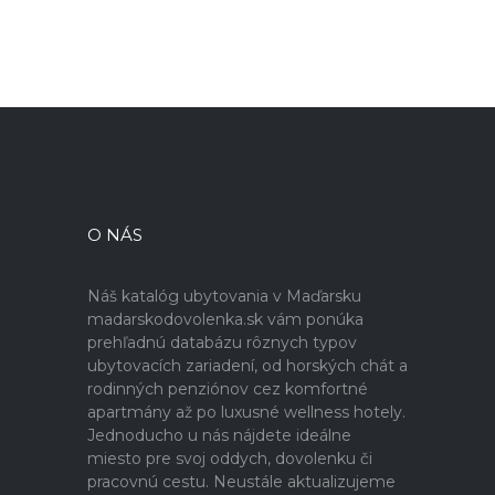
O NÁS
Náš katalóg ubytovania v Maďarsku
madarskodovolenka.sk vám ponúka
prehľadnú databázu rôznych typov
ubytovacích zariadení, od horských chát a
rodinných penziónov cez komfortné
apartmány až po luxusné wellness hotely.
Jednoducho u nás nájdete ideálne
miesto pre svoj oddych, dovolenku či
pracovnú cestu. Neustále aktualizujeme