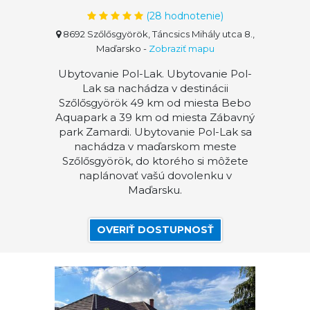
(
28
hodnotenie)
8692 Szőlősgyörök, Táncsics Mihály utca 8.,
Maďarsko
-
Zobraziť mapu
Ubytovanie Pol-Lak. Ubytovanie Pol-
Lak sa nachádza v destinácii
Szőlősgyörök 49 km od miesta Bebo
Aquapark a 39 km od miesta Zábavný
park Zamardi. Ubytovanie Pol-Lak sa
nachádza v maďarskom meste
Szőlősgyörök, do ktorého si môžete
naplánovať vašú dovolenku v
Maďarsku.
OVERIŤ DOSTUPNOSŤ