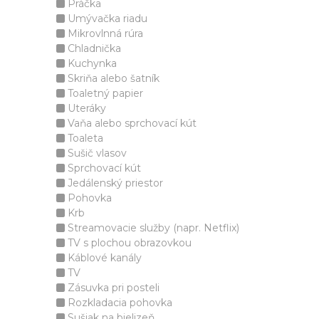
Práčka
Umývačka riadu
Mikrovlnná rúra
Chladnička
Kuchynka
Skriňa alebo šatník
Toaletný papier
Uteráky
Vaňa alebo sprchovací kút
Toaleta
Sušič vlasov
Sprchovací kút
Jedálenský priestor
Pohovka
Krb
Streamovacie služby (napr. Netflix)
TV s plochou obrazovkou
Káblové kanály
TV
Zásuvka pri posteli
Rozkladacia pohovka
Sušiak na bielizeň