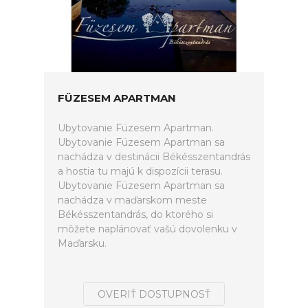
FÜZESEM APARTMAN
Ubytovanie Füzesem Apartman.
Ubytovanie Füzesem Apartman sa
nachádza v destinácii Békésszentandrás
a hostia tu majú k dispozícii terasu.
Ubytovanie Füzesem Apartman sa
nachádza v maďarskom meste
Békésszentandrás, do ktorého si
môžete naplánovať vašú dovolenku v
Maďarsku.
OVERIŤ DOSTUPNOSŤ