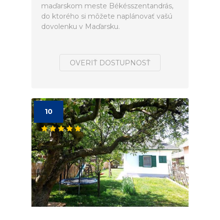
maďarskom meste Békésszentandrás,
do ktorého si môžete naplánovať vašú
dovolenku v Maďarsku.
OVERIŤ DOSTUPNOSŤ
10