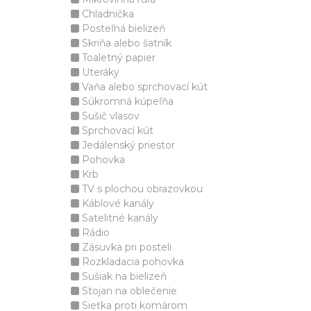
Chladnička
Posteľná bielizeň
Skriňa alebo šatník
Toaletný papier
Uteráky
Vaňa alebo sprchovací kút
Súkromná kúpeľňa
Sušič vlasov
Sprchovací kút
Jedálenský priestor
Pohovka
Krb
TV s plochou obrazovkou
Káblové kanály
Satelitné kanály
Rádio
Zásuvka pri posteli
Rozkladacia pohovka
Sušiak na bielizeň
Stojan na oblečenie
Sieťka proti komárom