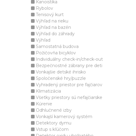
Kanoistika
Rybolov
Tenisový kurt
Výhľad na rieku
Výhľad na bazén
Výhľad do záhrady
Výhľad
Samostatná budova
Požičovňa bicyklov
Individuálny check-in/check-out
Bezpečnostné zábrany pre deti
Vonkajšie detské ihrisko
Spoločenské hry/puzzle
Vyhradený priestor pre fajčiarov
Klimatizácia
Všetky priestory sú nefajčiarske
Kúrenie
Odhlučnené izby
Vonkajší kamerový systém
Detektory dymu
Vstup s kľúčom
Detektor oxidu uhoľnatého