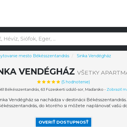
ytovanie mesto Békésszentandrás
Sinka Vendégház
INKA VENDÉGHÁZ
VŠETKY APARTM
(
5
hodnotenie)
61 Békésszentandrás, 63 Füzeskerti üdülő-sor, Maďarsko
-
Zobraziť 
nka Vendégház sa nachádza v destinácii Békésszentandrás
ésszentandrás, do ktorého si môžete naplánovať vašú d
OVERIŤ DOSTUPNOSŤ