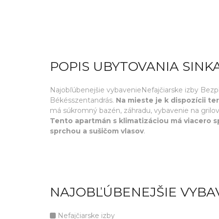
POPIS UBYTOVANIA SIN
Najobľúbenejšie vybavenieNefajčiarske izby Bezp
Békésszentandrás.
Na mieste je k dispozícii t
má súkromný bazén, záhradu, vybavenie na grilova
Tento apartmán s klimatizáciou má viacero sp
sprchou a sušičom vlasov
.
NAJOBĽÚBENEJŠIE VYBA
Nefajčiarske izby