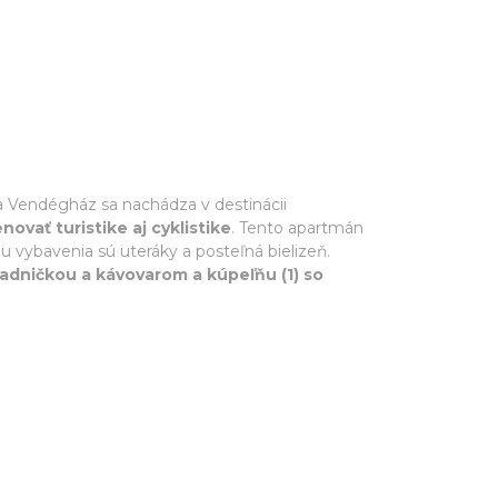
a Vendégház sa nachádza v destinácii
ovať turistike aj cyklistike
. Tento apartmán
 vybavenia sú uteráky a posteľná bielizeň.
ladničkou a kávovarom a kúpeľňu (1) so