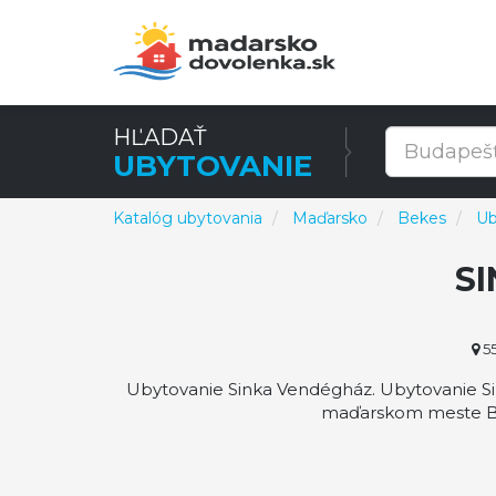
HĽADAŤ
UBYTOVANIE
Katalóg ubytovania
Maďarsko
Bekes
Ub
S
55
Ubytovanie Sinka Vendégház. Ubytovanie Si
maďarskom meste Bék