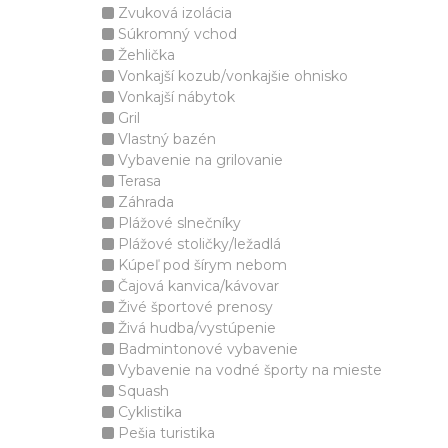
Zvuková izolácia
Súkromný vchod
Žehlička
Vonkajší kozub/vonkajšie ohnisko
Vonkajší nábytok
Gril
Vlastný bazén
Vybavenie na grilovanie
Terasa
Záhrada
Plážové slnečníky
Plážové stoličky/ležadlá
Kúpeľ pod šírym nebom
Čajová kanvica/kávovar
Živé športové prenosy
Živá hudba/vystúpenie
Badmintonové vybavenie
Vybavenie na vodné športy na mieste
Squash
Cyklistika
Pešia turistika