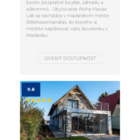
bazén, bezplatné bicykle, záhradu a
súkromnú... Ubytovanie Aloha Hawaii
Lak sa nachádza v maďarskom meste
Békésszentandrás, do ktorého si
môžete naplánovať vašú dovolenku v
Maďarsku.
OVERIŤ DOSTUPNOSŤ
9.8