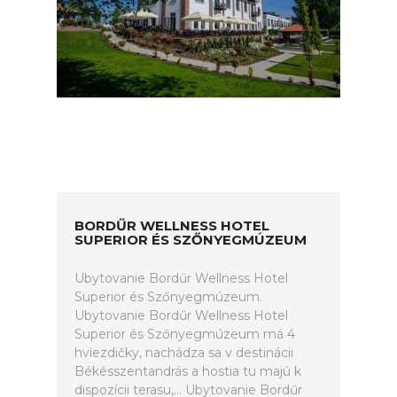
BORDŰR WELLNESS HOTEL
SUPERIOR ÉS SZŐNYEGMÚZEUM
Ubytovanie Bordűr Wellness Hotel
Superior és Szőnyegmúzeum.
Ubytovanie Bordűr Wellness Hotel
Superior és Szőnyegmúzeum má 4
hviezdičky, nachádza sa v destinácii
Békésszentandrás a hostia tu majú k
dispozícii terasu,... Ubytovanie Bordűr