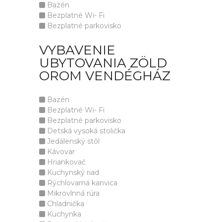
Bazén
Bezplatné Wi- Fi
Bezplatné parkovisko
VYBAVENIE
UBYTOVANIA ZÖLD
OROM VENDÉGHÁZ
Bazén
Bezplatné Wi- Fi
Bezplatné parkovisko
Detská vysoká stolička
Jedálenský stôl
Kávovar
Hriankovač
Kuchynský riad
Rýchlovarná kanvica
Mikrovlnná rúra
Chladnička
Kuchynka