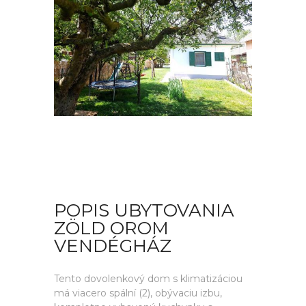
POPIS UBYTOVANIA
ZÖLD OROM
VENDÉGHÁZ
Tento dovolenkový dom s klimatizáciou
má viacero spální (2), obývaciu izbu,