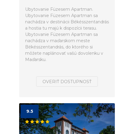
Ubytovanie Füzesem Apartman.
Ubytovanie Füzesem Apartman sa
nachádza v destinácii Békésszentandrás
a hostia tu majú k dispozícii terasu.
Ubytovanie Füzesem Apartman sa
nachádza v maďarskom meste
Békésszentandrás, do ktorého si
môžete naplánovať vašú dovolenku v
Maďarsku.
OVERIŤ DOSTUPNOSŤ
9.5