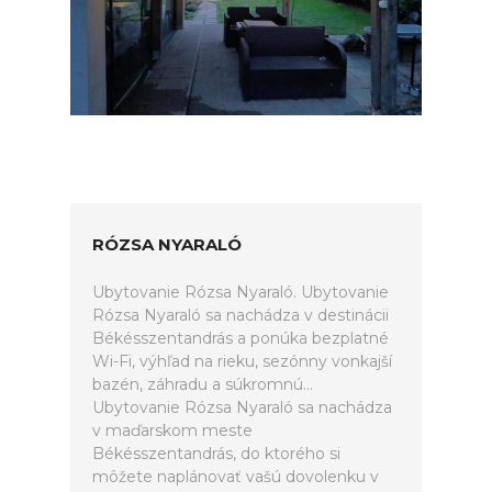
RÓZSA NYARALÓ
Ubytovanie Rózsa Nyaraló. Ubytovanie
Rózsa Nyaraló sa nachádza v destinácii
Békésszentandrás a ponúka bezplatné
Wi-Fi, výhľad na rieku, sezónny vonkajší
bazén, záhradu a súkromnú...
Ubytovanie Rózsa Nyaraló sa nachádza
v maďarskom meste
Békésszentandrás, do ktorého si
môžete naplánovať vašú dovolenku v