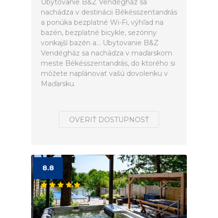
Ubytovanie B&Z Vendégház sa
nachádza v destinácii Békésszentandrás
a ponúka bezplatné Wi-Fi, výhľad na
bazén, bezplatné bicykle, sezónny
vonkajší bazén a... Ubytovanie B&Z
Vendégház sa nachádza v maďarskom
meste Békésszentandrás, do ktorého si
môžete naplánovať vašú dovolenku v
Maďarsku.
OVERIŤ DOSTUPNOSŤ
8.8