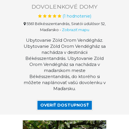
DOVOLENKOVÉ DOMY
(
1
hodnotenie)
5561 Békésszentandrás, Siratói üdülősor 52,
Maďarsko
-
Zobraziť mapu
Ubytovanie Zöld Orom Vendégház.
Ubytovanie Zöld Orom Vendégház sa
nachádza v destinácii
Békésszentandrás. Ubytovanie Zöld
Orom Vendégház sa nachádza v
maďarskom meste
Békésszentandrás, do ktorého si
môžete naplánovať vašú dovolenku v
Maďarsku.
OVERIŤ DOSTUPNOSŤ