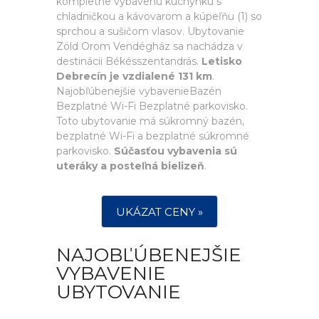
kompletne vybavenú kuchynku s
chladničkou a kávovarom a kúpeľňu (1) so
sprchou a sušičom vlasov. Ubytovanie
Zöld Orom Vendégház sa nachádza v
destinácii Békésszentandrás.
Letisko
Debrecín je vzdialené 131 km
.
Najobľúbenejšie vybavenieBazén
Bezplatné Wi-Fi Bezplatné parkovisko.
Toto ubytovanie má súkromný bazén,
bezplatné Wi-Fi a bezplatné súkromné
parkovisko.
Súčasťou vybavenia sú
uteráky a posteľná bielizeň
.
UKÁZAT CENY »
NAJOBĽÚBENEJŠIE
VYBAVENIE
UBYTOVANIE