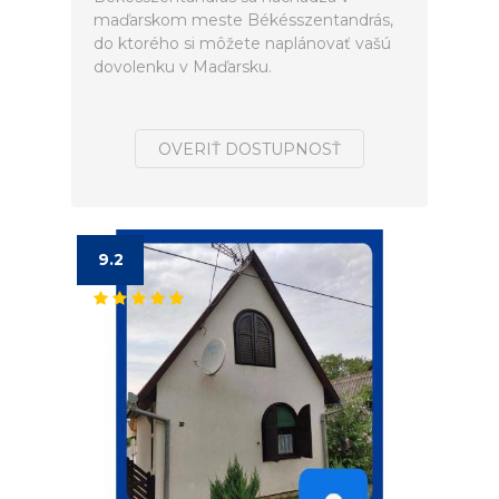
maďarskom meste Békésszentandrás,
do ktorého si môžete naplánovať vašú
dovolenku v Maďarsku.
OVERIŤ DOSTUPNOSŤ
9.2