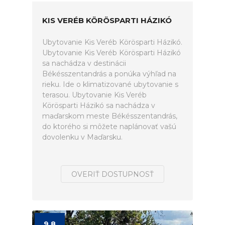
KIS VERÉB KÖRÖSPARTI HÁZIKÓ
Ubytovanie Kis Veréb Körösparti Házikó.
Ubytovanie Kis Veréb Körösparti Házikó
sa nachádza v destinácii
Békésszentandrás a ponúka výhľad na
rieku. Ide o klimatizované ubytovanie s
terasou. Ubytovanie Kis Veréb
Körösparti Házikó sa nachádza v
maďarskom meste Békésszentandrás,
do ktorého si môžete naplánovať vašú
dovolenku v Maďarsku.
OVERIŤ DOSTUPNOSŤ
9.8