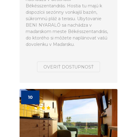
Békésszentandrás. Hostia tu majú k
dispozícii sezónny vonkajší bazén,
súkromnú pláž a terasu. Ubytovanie
BENI NYARALÓ sa nachádza v
maďarskom meste Békésszentandrás,
do ktorého si môžete naplánovať vašú
dovolenku v Maďarsku.
OVERIŤ DOSTUPNOSŤ
10