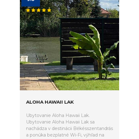
ALOHA HAWAII LAK
Ubytovanie Aloha Hawaii Lak.
Ubytovanie Aloha Hawaii Lak sa
nachádza v destinácii Békésszentandrás
a ponúka bezplatné Wi-Fi, výhľad na