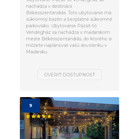
nachádza v destinácii
Békésszentandrás. Toto ubytovanie má
súkromný bazén a bezplatné súkromné
parkovisko. Ubytovanie Pázsit-tó
Vendégház sa nachádza v maďarskom
meste Békésszentandrás, do ktorého si
môžete naplánovať vašú dovolenku v
Maďarsku.
OVERIŤ DOSTUPNOSŤ
9