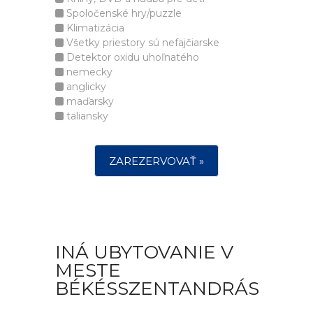
Spoločenské hry/puzzle
Klimatizácia
Všetky priestory sú nefajčiarske
Detektor oxidu uhoľnatého
nemecky
anglicky
maďarsky
taliansky
ZAREZERVOVAŤ »
INÁ UBYTOVANIE V
MESTE
BÉKÉSSZENTANDRÁS