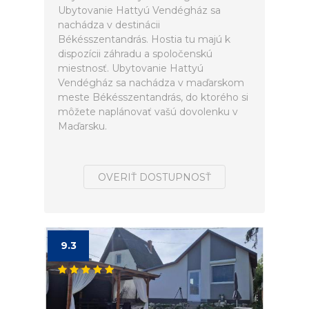
Ubytovanie Hattyú Vendégház sa
nachádza v destinácii
Békésszentandrás. Hostia tu majú k
dispozícii záhradu a spoločenskú
miestnosť. Ubytovanie Hattyú
Vendégház sa nachádza v maďarskom
meste Békésszentandrás, do ktorého si
môžete naplánovať vašú dovolenku v
Maďarsku.
OVERIŤ DOSTUPNOSŤ
9.3