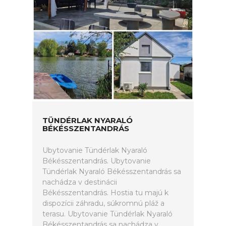
TÜNDÉRLAK NYARALÓ
BÉKÉSSZENTANDRÁS
Ubytovanie Tündérlak Nyaraló
Békésszentandrás. Ubytovanie
Tündérlak Nyaraló Békésszentandrás sa
nachádza v destinácii
Békésszentandrás. Hostia tu majú k
dispozícii záhradu, súkromnú pláž a
terasu. Ubytovanie Tündérlak Nyaraló
Békésszentandrás sa nachádza v