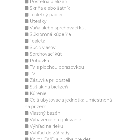
Posteľná bielizeň
Skriňa alebo šatník
Toaletný papier
Uteráky
Vaňa alebo sprchovací kút
Súkromná kúpeľňa
Toaleta
Sušič vlasov
Sprchovací kút
Pohovka
TV s plochou obrazovkou
TV
Zásuvka pri posteli
Sušiak na bielizeň
Kúrenie
Celá ubytovacia jednotka umiestnená
na prízemí
Vlastný bazén
Vybavenie na grilovanie
Výhľad na rieku
Výhľad do záhrady
Knihy, DVD a hudba pre deti