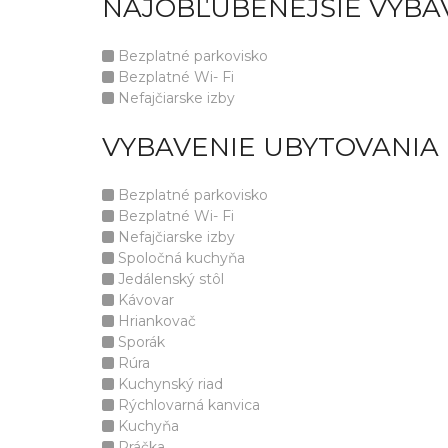
NAJOBĽÚBENEJŠIE VYBA
Bezplatné parkovisko
Bezplatné Wi- Fi
Nefajčiarske izby
VYBAVENIE UBYTOVANIA
Bezplatné parkovisko
Bezplatné Wi- Fi
Nefajčiarske izby
Spoločná kuchyňa
Jedálenský stôl
Kávovar
Hriankovač
Sporák
Rúra
Kuchynský riad
Rýchlovarná kanvica
Kuchyňa
Práčka