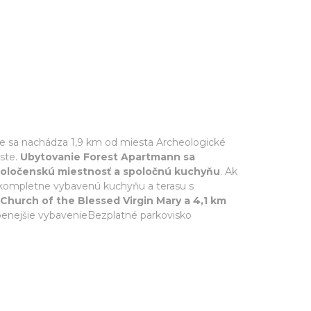
nie sa nachádza 1,9 km od miesta Archeologické
este.
Ubytovanie Forest Apartmann sa
 spoločenskú miestnosť a spoločnú kuchyňu
. Ak
), kompletne vybavenú kuchyňu a terasu s
urch of the Blessed Virgin Mary a 4,1 km
úbenejšie vybavenieBezplatné parkovisko