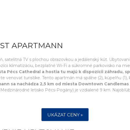
EST APARTMANN
zeň, satelitná TV s plochou obrazovkou a jedálenský kút. Ubytova
zícii klimatizáciu, bezplatné Wi-Fi a súkromné parkovisko na mi
sta Pécs Cathedral a hostia tu majú k dispozícii záhradu,
te venovať turistike. Tento apartmán má spálne (2), kúpeľňu (1
ann sa nachádza 2,5 km od miesta Downtown Candlemas Ch
 (Medzinárodné letisko Pécs-Pogány) je vzdialené 9 km. Najobľ
UKÁZAT CENY »