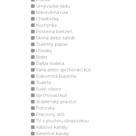
Umývačka riadu
Mikrovlnná rúra
Chladnička
Kuchynka
Posteľná bielizeň
Skriňa alebo šatník
Toaletný papier
Uteráky
Bidet
Ďalšia toaleta
Vaňa alebo sprchovací kút
Súkromná kúpeľňa
Toaleta
Sušič vlasov
Sprchovací kút
Jedálenský priestor
Pohovka
Pracovný stôl
TV s plochou obrazovkou
Káblové kanály
Satelitné kanály