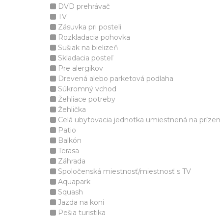
DVD prehrávač
TV
Zásuvka pri posteli
Rozkladacia pohovka
Sušiak na bielizeň
Skladacia posteľ
Pre alergikov
Drevená alebo parketová podlaha
Súkromný vchod
Žehliace potreby
Žehlička
Celá ubytovacia jednotka umiestnená na príze
Patio
Balkón
Terasa
Záhrada
Spoločenská miestnosť/miestnosť s TV
Aquapark
Squash
Jazda na koni
Pešia turistika