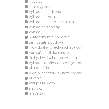
Rybolov
Tenisový kurt
Výhľad na nádvorie
Výhľad na mesto
Výhľad na zaujímavé miesto
Výhľad do záhrady
Výhľad
Súkromný byt v budove
Samostatná budova
Individuálny check-in/check-out
Vonkajšie detské ihrisko
Knihy, DVD a hudba pre deti
Vyhradený priestor pre fajčiarov
Klimatizácia
Všetky priestory sú nefajčiarske
Kúrenie
Vstup s kľúčom
anglicky
maďarsky