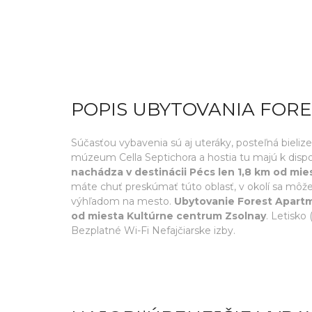
POPIS UBYTOVANIA FOR
Súčasťou vybavenia sú aj uteráky, posteľná bieli
múzeum Cella Septichora a hostia tu majú k dispo
nachádza v destinácii Pécs len 1,8 km od mie
máte chuť preskúmať túto oblasť, v okolí sa môže
výhľadom na mesto.
Ubytovanie Forest Apartm
od miesta Kultúrne centrum Zsolnay
. Letisko
Bezplatné Wi-Fi Nefajčiarske izby.