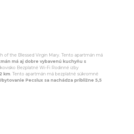
 of the Blessed Virgin Mary. Tento apartmán má
tmán má aj dobre vybavenú kuchyňu s
rkovisko Bezplatné Wi-Fi Rodinné izby
12 km
. Tento apartmán má bezplatné súkromné
Ubytovanie Pecslux sa nachádza približne 5,5