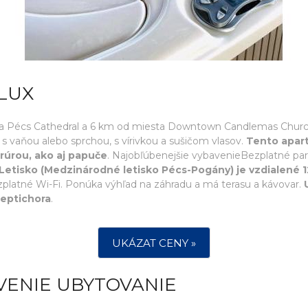
LUX
ta Pécs Cathedral a 6 km od miesta Downtown Candlemas Church
2) s vaňou alebo sprchou, s vírivkou a sušičom vlasov.
Tento apar
rúrou, ako aj papuče
. Najobľúbenejšie vybavenieBezplatné pa
Letisko (Medzinárodné letisko Pécs-Pogány) je vzdialené 
platné Wi-Fi. Ponúka výhľad na záhradu a má terasu a kávovar.
eptichora
.
UKÁZAT CENY »
VENIE UBYTOVANIE