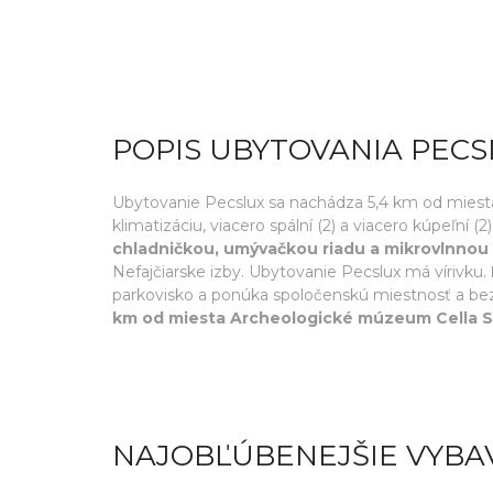
POPIS UBYTOVANIA PECS
Ubytovanie Pecslux sa nachádza 5,4 km od mies
klimatizáciu, viacero spální (2) a viacero kúpeľní (
chladničkou, umývačkou riadu a mikrovlnnou 
Nefajčiarske izby. Ubytovanie Pecslux má vírivku.
parkovisko a ponúka spoločenskú miestnosť a bez
km od miesta Archeologické múzeum Cella S
NAJOBĽÚBENEJŠIE VYBA