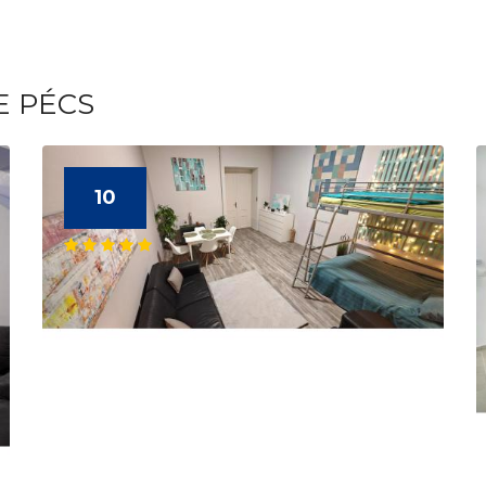
E PÉCS
10