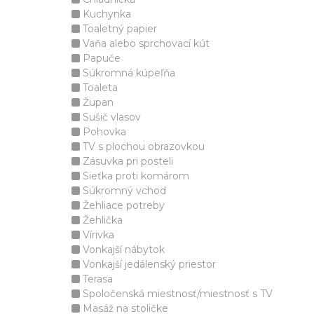
Kuchynka
Toaletný papier
Vaňa alebo sprchovací kút
Papuče
Súkromná kúpeľňa
Toaleta
Župan
Sušič vlasov
Pohovka
TV s plochou obrazovkou
Zásuvka pri posteli
Sieťka proti komárom
Súkromný vchod
Žehliace potreby
Žehlička
Vírivka
Vonkajší nábytok
Vonkajší jedálenský priestor
Terasa
Spoločenská miestnosť/miestnosť s TV
Masáž na stoličke