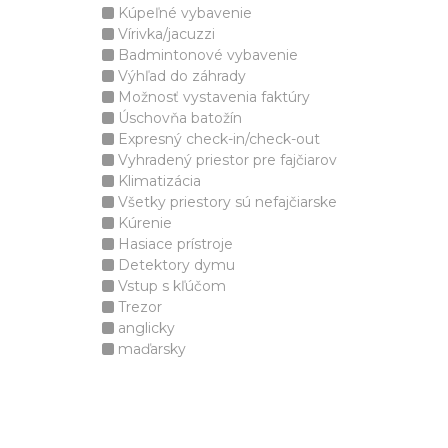
Kúpeľné vybavenie
Vírivka/jacuzzi
Badmintonové vybavenie
Výhľad do záhrady
Možnosť vystavenia faktúry
Úschovňa batožín
Expresný check-in/check-out
Vyhradený priestor pre fajčiarov
Klimatizácia
Všetky priestory sú nefajčiarske
Kúrenie
Hasiace prístroje
Detektory dymu
Vstup s kľúčom
Trezor
anglicky
maďarsky