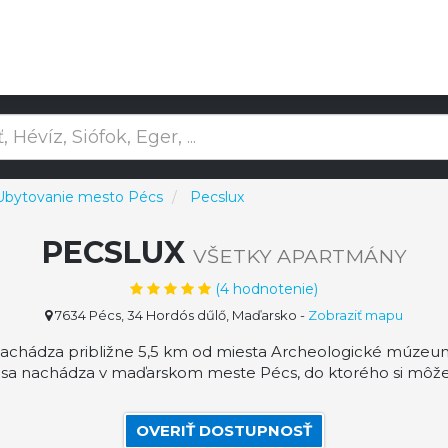
Ubytovanie mesto Pécs
Pecslux
PECSLUX
VŠETKY APARTMÁNY
(
4
hodnotenie)
7634 Pécs, 34 Hordós dűlő, Maďarsko
-
Zobraziť mapu
nachádza približne 5,5 km od miesta Archeologické múzeum
x sa nachádza v maďarskom meste Pécs, do ktorého si môž
OVERIŤ DOSTUPNOSŤ