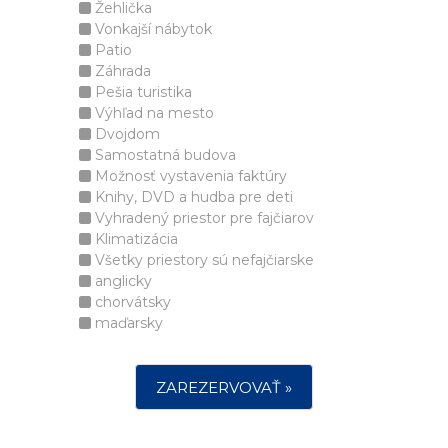
Žehlička
Vonkajší nábytok
Patio
Záhrada
Pešia turistika
Výhľad na mesto
Dvojdom
Samostatná budova
Možnosť vystavenia faktúry
Knihy, DVD a hudba pre deti
Vyhradený priestor pre fajčiarov
Klimatizácia
Všetky priestory sú nefajčiarske
anglicky
chorvátsky
maďarsky
ZAREZERVOVAŤ »