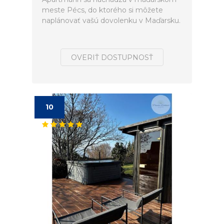
meste Pécs, do ktorého si môžete
naplánovať vašú dovolenku v Maďarsku.
OVERIŤ DOSTUPNOSŤ
10