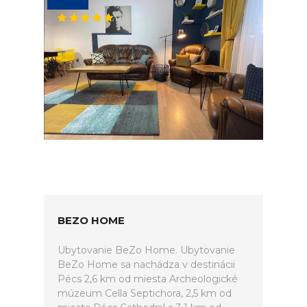
BEZO HOME
Ubytovanie BeZo Home. Ubytovanie
BeZo Home sa nachádza v destinácii
Pécs 2,6 km od miesta Archeologické
múzeum Cella Septichora, 2,5 km od