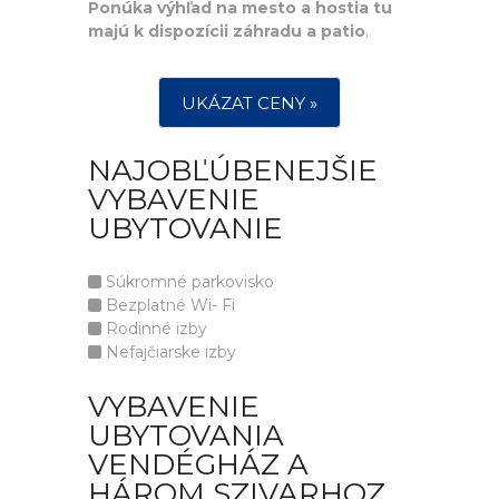
Ponúka výhľad na mesto a hostia tu
majú k dispozícii záhradu a patio
.
UKÁZAT CENY »
NAJOBĽÚBENEJŠIE
VYBAVENIE
UBYTOVANIE
Súkromné parkovisko
Bezplatné Wi- Fi
Rodinné izby
Nefajčiarske izby
VYBAVENIE
UBYTOVANIA
VENDÉGHÁZ A
HÁROM SZIVARHOZ