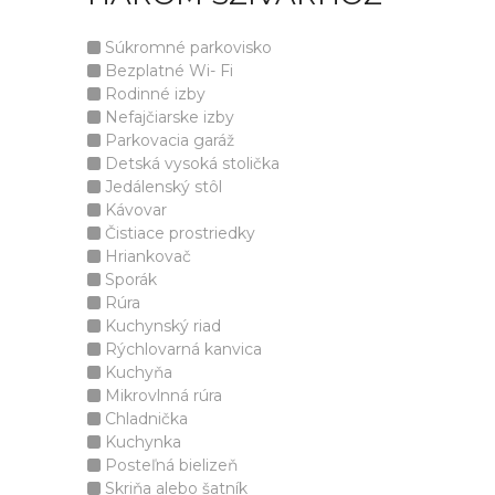
Súkromné parkovisko
Bezplatné Wi- Fi
Rodinné izby
Nefajčiarske izby
Parkovacia garáž
Detská vysoká stolička
Jedálenský stôl
Kávovar
Čistiace prostriedky
Hriankovač
Sporák
Rúra
Kuchynský riad
Rýchlovarná kanvica
Kuchyňa
Mikrovlnná rúra
Chladnička
Kuchynka
Posteľná bielizeň
Skriňa alebo šatník