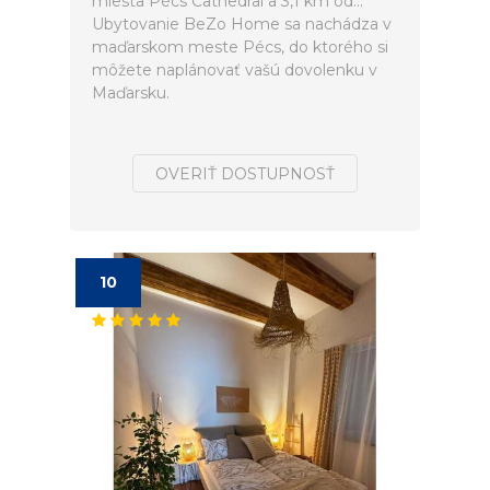
miesta Pécs Cathedral a 3,1 km od...
Ubytovanie BeZo Home sa nachádza v
maďarskom meste Pécs, do ktorého si
môžete naplánovať vašú dovolenku v
Maďarsku.
OVERIŤ DOSTUPNOSŤ
10