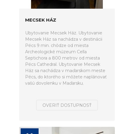
MECSEK HÁZ
Ubytovanie Mecsek Ház. Ubytovanie
Mecsek Ház sa nachádza v destinácii
Pécs 9 min. chôdze od miesta
Archeologické múzeum Cella
Septichora a 800 metrov od miesta
Pécs Cathedral. Ubytovanie Mecsek
Ház sa nachádza v maďarskom meste
Pécs, do ktorého si môžete naplánovať
vašú dovolenku v Maďarsku.
OVERIŤ DOSTUPNOSŤ