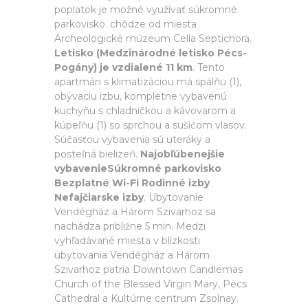
poplatok je možné využívať súkromné
parkovisko. chôdze od miesta
Archeologické múzeum Cella Septichora.
Letisko (Medzinárodné letisko Pécs-
Pogány) je vzdialené 11 km
. Tento
apartmán s klimatizáciou má spálňu (1),
obývaciu izbu, kompletne vybavenú
kuchyňu s chladničkou a kávovarom a
kúpeľňu (1) so sprchou a sušičom vlasov.
Súčasťou vybavenia sú uteráky a
posteľná bielizeň.
Najobľúbenejšie
vybavenieSúkromné parkovisko
Bezplatné Wi-Fi Rodinné izby
Nefajčiarske izby
. Ubytovanie
Vendégház a Három Szivarhoz sa
nachádza približne 5 min. Medzi
vyhľadávané miesta v blízkosti
ubytovania Vendégház a Három
Szivarhoz patria Downtown Candlemas
Church of the Blessed Virgin Mary, Pécs
Cathedral a Kultúrne centrum Zsolnay.