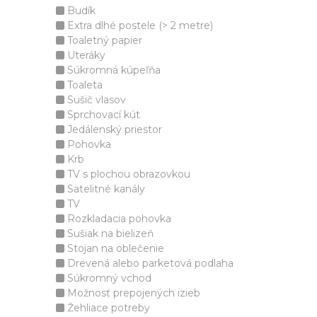
Budík
Extra dlhé postele (> 2 metre)
Toaletný papier
Uteráky
Súkromná kúpeľňa
Toaleta
Sušič vlasov
Sprchovací kút
Jedálenský priestor
Pohovka
Krb
TV s plochou obrazovkou
Satelitné kanály
TV
Rozkladacia pohovka
Sušiak na bielizeň
Stojan na oblečenie
Drevená alebo parketová podlaha
Súkromný vchod
Možnosť prepojených izieb
Žehliace potreby