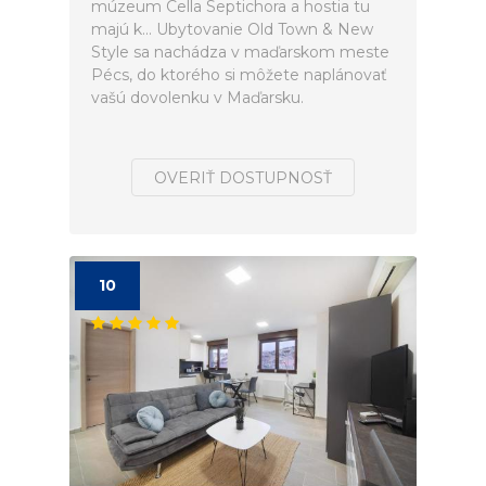
múzeum Cella Septichora a hostia tu
majú k... Ubytovanie Old Town & New
Style sa nachádza v maďarskom meste
Pécs, do ktorého si môžete naplánovať
vašú dovolenku v Maďarsku.
OVERIŤ DOSTUPNOSŤ
10