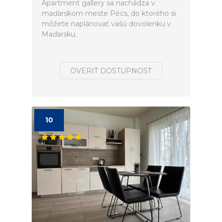
Apartment gallery sa nachádza v
maďarskom meste Pécs, do ktorého si
môžete naplánovať vašú dovolenku v
Maďarsku.
OVERIŤ DOSTUPNOSŤ
10