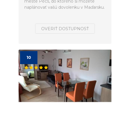
meste Pécs, do ktorého si môžete
naplánovať vašú dovolenku v Maďarsku.
OVERIŤ DOSTUPNOSŤ
10