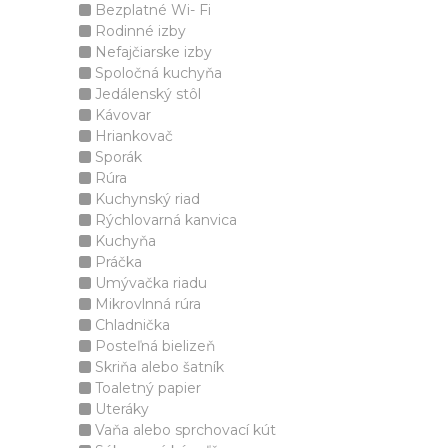
Bezplatné Wi- Fi
Rodinné izby
Nefajčiarske izby
Spoločná kuchyňa
Jedálenský stôl
Kávovar
Hriankovač
Sporák
Rúra
Kuchynský riad
Rýchlovarná kanvica
Kuchyňa
Práčka
Umývačka riadu
Mikrovlnná rúra
Chladnička
Posteľná bielizeň
Skriňa alebo šatník
Toaletný papier
Uteráky
Vaňa alebo sprchovací kút