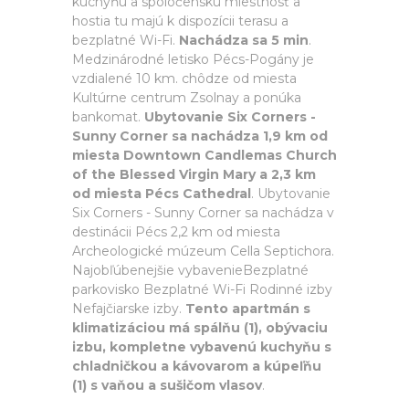
kuchyňu a spoločenskú miestnosť a
hostia tu majú k dispozícii terasu a
bezplatné Wi-Fi.
Nachádza sa 5 min
.
Medzinárodné letisko Pécs-Pogány je
vzdialené 10 km. chôdze od miesta
Kultúrne centrum Zsolnay a ponúka
bankomat.
Ubytovanie Six Corners -
Sunny Corner sa nachádza 1,9 km od
miesta Downtown Candlemas Church
of the Blessed Virgin Mary a 2,3 km
od miesta Pécs Cathedral
. Ubytovanie
Six Corners - Sunny Corner sa nachádza v
destinácii Pécs 2,2 km od miesta
Archeologické múzeum Cella Septichora.
Najobľúbenejšie vybavenieBezplatné
parkovisko Bezplatné Wi-Fi Rodinné izby
Nefajčiarske izby.
Tento apartmán s
klimatizáciou má spálňu (1), obývaciu
izbu, kompletne vybavenú kuchyňu s
chladničkou a kávovarom a kúpeľňu
(1) s vaňou a sušičom vlasov
.