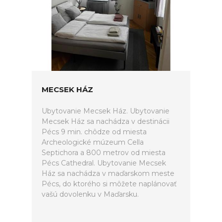
MECSEK HÁZ
Ubytovanie Mecsek Ház. Ubytovanie
Mecsek Ház sa nachádza v destinácii
Pécs 9 min. chôdze od miesta
Archeologické múzeum Cella
Septichora a 800 metrov od miesta
Pécs Cathedral. Ubytovanie Mecsek
Ház sa nachádza v maďarskom meste
Pécs, do ktorého si môžete naplánovať
vašú dovolenku v Maďarsku.