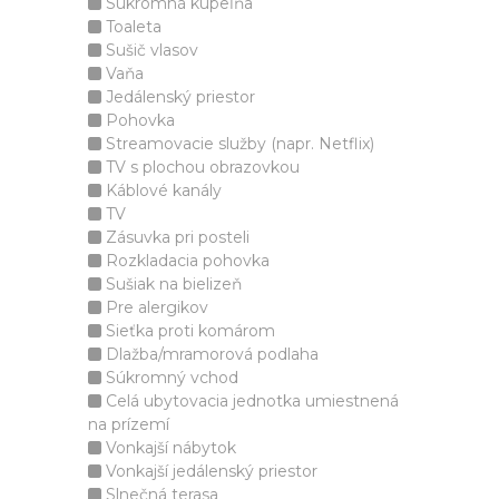
Súkromná kúpeľňa
Toaleta
Sušič vlasov
Vaňa
Jedálenský priestor
Pohovka
Streamovacie služby (napr. Netflix)
TV s plochou obrazovkou
Káblové kanály
TV
Zásuvka pri posteli
Rozkladacia pohovka
Sušiak na bielizeň
Pre alergikov
Sieťka proti komárom
Dlažba/mramorová podlaha
Súkromný vchod
Celá ubytovacia jednotka umiestnená
na prízemí
Vonkajší nábytok
Vonkajší jedálenský priestor
Slnečná terasa