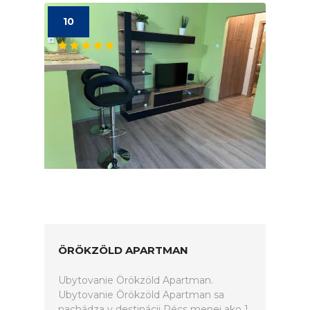
10
ÖRÖKZÖLD APARTMAN
Ubytovanie Örökzöld Apartman.
Ubytovanie Örökzöld Apartman sa
nachádza v destinácii Pécs menej ako 1