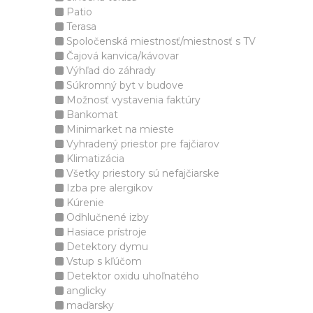
Patio
Terasa
Spoločenská miestnosť/miestnosť s TV
Čajová kanvica/kávovar
Výhľad do záhrady
Súkromný byt v budove
Možnosť vystavenia faktúry
Bankomat
Minimarket na mieste
Vyhradený priestor pre fajčiarov
Klimatizácia
Všetky priestory sú nefajčiarske
Izba pre alergikov
Kúrenie
Odhlučnené izby
Hasiace prístroje
Detektory dymu
Vstup s kľúčom
Detektor oxidu uhoľnatého
anglicky
maďarsky