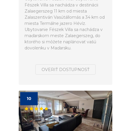
Fészek Villa sa nachádza v destinácii
Zalaegerszeg 11 km od miesta
Zalaszentiván Vasútállomás a 34 km od
miesta Termálne jazero Hévíz.
Ubytovanie Fészek Villa sa nachádza v
maďarskom meste Zalaegerszeg, do
ktorého si môžete naplánovať vašú
dovolenku v Maďarsku.
OVERIŤ DOSTUPNOSŤ
10