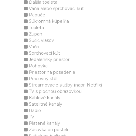
Ďalšia toaleta
Vaňa alebo sprchovací kút
Papuče
Súkromná kúpeľňa
Toaleta
Župan
Sušič vlasov
Vaňa
Sprchovací kút
Jedálenský priestor
Pohovka
Priestor na posedenie
Pracovný stôl
Streamovacie služby (napr. Netflix)
TV s plochou obrazovkou
Káblové kanály
Satelitné kanály
Rádio
TV
Platené kanály
Zásuvka pri posteli