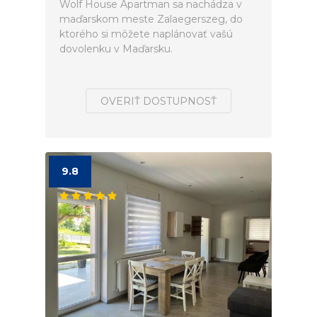
Wolf House Apartman sa nachádza v
maďarskom meste Zalaegerszeg, do
ktorého si môžete naplánovať vašú
dovolenku v Maďarsku.
OVERIŤ DOSTUPNOSŤ
9.8