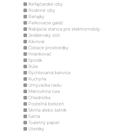
Nefajčiarske izby
Rodinné izby
Raňajky
Parkovacia garáž
Nabíjacia stanica pre elektromobily
Jedálenský stôl
Kávovar
Čistiace prostriedky
Hriankovač
Sporák
Rúra
Rýchlovarná kanvica
Kuchyňa
Umývačka riadu
Mikrovlnná rúra
Chladnička
Posteľná bielizeň
Skriňa alebo šatník
Šatňa
Toaletný papier
Uteráky