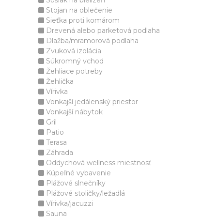
Sušiak na bielizeň
Stojan na oblečenie
Sieťka proti komárom
Drevená alebo parketová podlaha
Dlažba/mramorová podlaha
Zvuková izolácia
Súkromný vchod
Žehliace potreby
Žehlička
Vírivka
Vonkajší jedálenský priestor
Vonkajší nábytok
Gril
Patio
Terasa
Záhrada
Oddychová wellness miestnosť
Kúpeľné vybavenie
Plážové slnečníky
Plážové stoličky/ležadlá
Vírivka/jacuzzi
Sauna