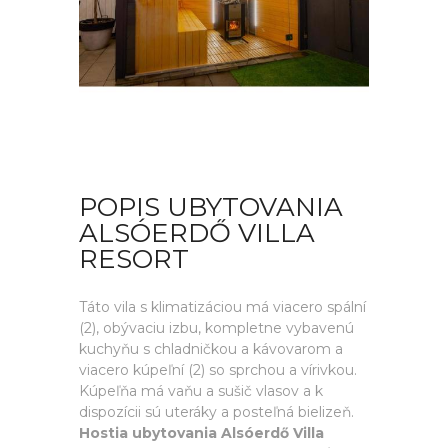
POPIS UBYTOVANIA
ALSÓERDŐ VILLA
RESORT
Táto vila s klimatizáciou má viacero spální
(2), obývaciu izbu, kompletne vybavenú
kuchyňu s chladničkou a kávovarom a
viacero kúpeľní (2) so sprchou a vírivkou.
Kúpeľňa má vaňu a sušič vlasov a k
dispozícii sú uteráky a posteľná bielizeň.
Hostia ubytovania Alsóerdő Villa