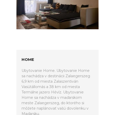
HOME
Ubytovanie Home. Ubytovanie Home
sa nachádza v destinácii Zalaegerszeg
6,9 km od miesta Zalaszentiván
Vasútállomás a 38 km od miesta
Termálne jazero Hévíz. Ubytovanie
Home sa nachádza v maďarskom
meste Zalaegerszeg, do ktorého si
môžete naplánovať vašú dovolenku v
Maďarsku.