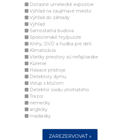
Dočasné umelecké expozície
Výhľad na zaujímavé miesto
Výhľad do záhrady
Výhľad
Samostatná budova
Spoločenské hry/puzzle
Knihy, DVD a hudba pre deti
Klimatizácia
Všetky priestory sú nefajčiarske
Kúrenie
Hasiace prístroje
Detektory dymu
Vstup s kľúčom
Detektor oxidu uhoľnatého
Trezor
nemecky
anglicky
maďarsky
ZAREZERVOVAŤ »