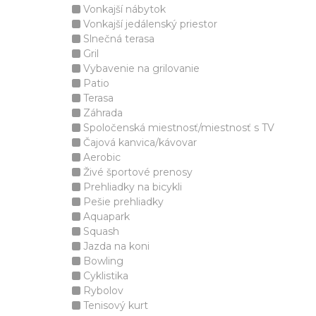
Vonkajší nábytok
Vonkajší jedálenský priestor
Slnečná terasa
Gril
Vybavenie na grilovanie
Patio
Terasa
Záhrada
Spoločenská miestnosť/miestnosť s TV
Čajová kanvica/kávovar
Aerobic
Živé športové prenosy
Prehliadky na bicykli
Pešie prehliadky
Aquapark
Squash
Jazda na koni
Bowling
Cyklistika
Rybolov
Tenisový kurt