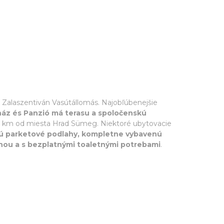
 Zalaszentiván Vasútállomás. Najobľúbenejšie
áz és Panzió má terasu a spoločenskú
7 km od miesta Hrad Sümeg. Niektoré ubytovacie
ú parketové podlahy, kompletne vybavenú
chou a s bezplatnými toaletnými potrebami
.