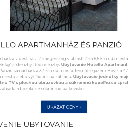
ELLO APARTMANHÁZ ÉS PANZIÓ
ádza v destinácii Zalaegerszeg v oblasti Zala 6,5 km od miesta
efajčiarske izby Rodinné izby.
Ubytovanie Hotello Apartmanh
Panzió sa nachádza 37 km od miesta Termálne jazero Hévíz a 4
na mesto alebo výhľadom na záhradu.
Ubytovacie jednotky maj
litnú TV s plochou obrazovkou a súkromnú kúpeľňu so spr
, záhradu a bezplatné súkromné parkovisko.
UKÁZAT CENY »
VENIE UBYTOVANIE