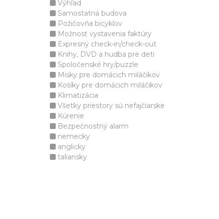
Výhľad
Samostatná budova
Požičovňa bicyklov
Možnosť vystavenia faktúry
Expresný check-in/check-out
Knihy, DVD a hudba pre deti
Spoločenské hry/puzzle
Misky pre domácich miláčikov
Košíky pre domácich miláčikov
Klimatizácia
Všetky priestory sú nefajčiarske
Kúrenie
Bezpečnostný alarm
nemecky
anglicky
taliansky