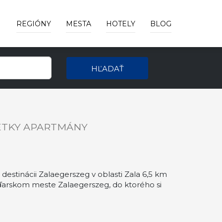
REGIÓNY
MESTA
HOTELY
BLOG
HĽADAŤ
ETKY APARTMÁNY
stinácii Zalaegerszeg v oblasti Zala 6,5 km
ďarskom meste Zalaegerszeg, do ktorého si