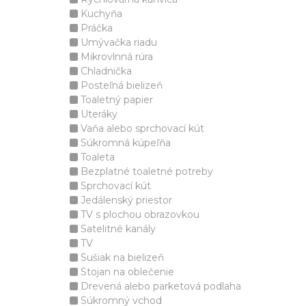
Kuchyňa
Práčka
Umývačka riadu
Mikrovlnná rúra
Chladnička
Posteľná bielizeň
Toaletný papier
Uteráky
Vaňa alebo sprchovací kút
Súkromná kúpeľňa
Toaleta
Bezplatné toaletné potreby
Sprchovací kút
Jedálenský priestor
TV s plochou obrazovkou
Satelitné kanály
TV
Sušiak na bielizeň
Stojan na oblečenie
Drevená alebo parketová podlaha
Súkromný vchod