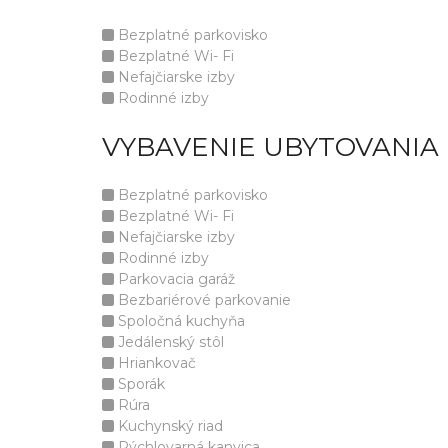
Bezplatné parkovisko
Bezplatné Wi- Fi
Nefajčiarske izby
Rodinné izby
VYBAVENIE UBYTOVANIA
Bezplatné parkovisko
Bezplatné Wi- Fi
Nefajčiarske izby
Rodinné izby
Parkovacia garáž
Bezbariérové parkovanie
Spoločná kuchyňa
Jedálenský stôl
Hriankovač
Sporák
Rúra
Kuchynský riad
Rýchlovarná kanvica