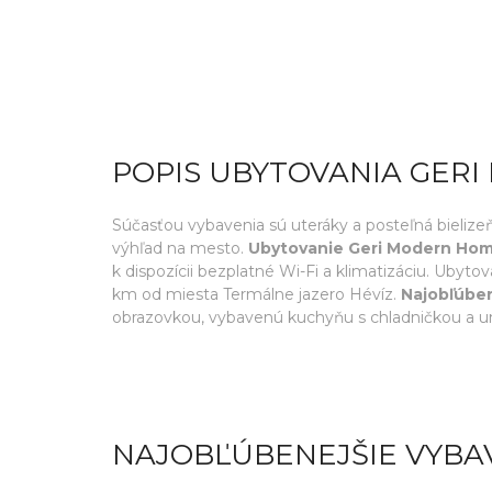
POPIS UBYTOVANIA GER
Súčasťou vybavenia sú uteráky a posteľná bieliz
výhľad na mesto.
Ubytovanie Geri Modern Hom
k dispozícii bezplatné Wi-Fi a klimatizáciu. Uby
km od miesta Termálne jazero Hévíz.
Najobľúben
obrazovkou, vybavenú kuchyňu s chladničkou a um
NAJOBĽÚBENEJŠIE VYBA