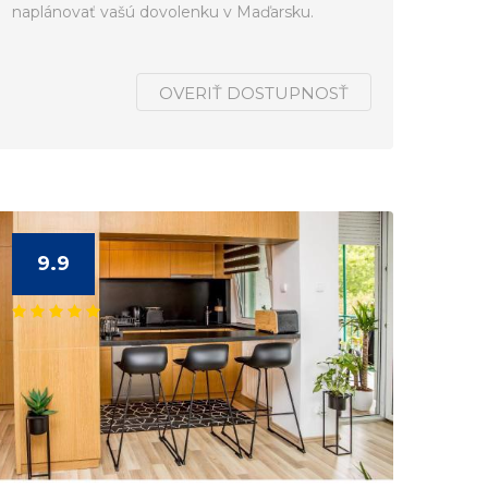
naplánovať vašú dovolenku v Maďarsku.
OVERIŤ DOSTUPNOSŤ
9.9