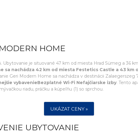
I MODERN HOME
eň. Ubytovanie je situované 47 km od miesta Hrad Sümeg a 36 km
e sa nachádza 42 km od miesta Festetics Castle a 43 km
tovanie Geri Modern Home sa nachádza v destinácii Zalaegerszeg 
ejšie vybavenieBezplatné Wi-Fi Nefajčiarske izby
. Tento ap
ývačkou riadu, práčku a kúpeľňu (1) so sprchou.
UKÁZAT CENY »
VENIE UBYTOVANIE