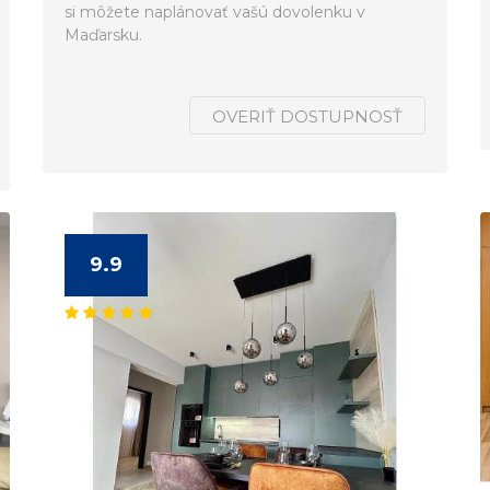
si môžete naplánovať vašú dovolenku v
Maďarsku.
OVERIŤ DOSTUPNOSŤ
9.9