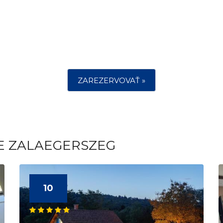
ZAREZERVOVAŤ »
TE ZALAEGERSZEG
10