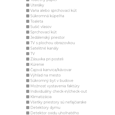
Uteráky
Vaňa alebo sprchovací kút
Súkromná kúpeľňa
Toaleta
Sušič vlasov
Sprchovací kút
Jedálenský priestor
TV s plochou obrazovkou
Satelitné kanály
TV
Zásuvka pri posteli
Kúrenie
Čajová kanvica/kávovar
Výhľad na mesto
Súkromný byt v budove
Možnosť vystavenia faktúry
Individuálny check-in/check-out
Klimatizácia
Všetky priestory sú nefajčiarske
Detektory dymu
Detektor oxidu uhoľnatého