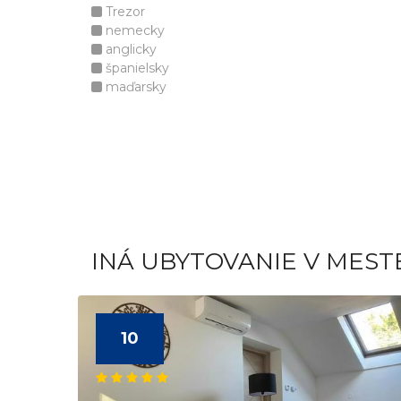
Trezor
nemecky
anglicky
španielsky
maďarsky
INÁ UBYTOVANIE V MES
10