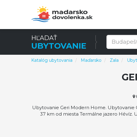
HĽADAŤ
UBYTOVANIE
Katalóg ubytovania
Maďarsko
Zala
Ubyt
GE
8
Ubytovanie Geri Modern Home. Ubytovanie Ge
37 km od miesta Termálne jazero Hévíz.