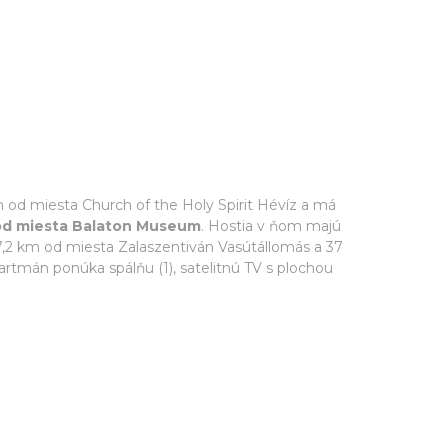
 od miesta Church of the Holy Spirit Hévíz a má
 od miesta Balaton Museum
. Hostia v ňom majú
7,2 km od miesta Zalaszentiván Vasútállomás a 37
artmán ponúka spálňu (1), satelitnú TV s plochou