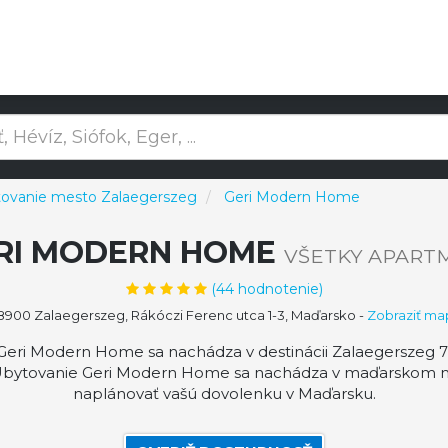
ovanie mesto Zalaegerszeg
Geri Modern Home
RI MODERN HOME
VŠETKY APART
(
44
hodnotenie)
900 Zalaegerszeg, Rákóczi Ferenc utca 1-3, Maďarsko
-
Zobraziť ma
ri Modern Home sa nachádza v destinácii Zalaegerszeg 7,
 Ubytovanie Geri Modern Home sa nachádza v maďarskom m
naplánovať vašú dovolenku v Maďarsku.