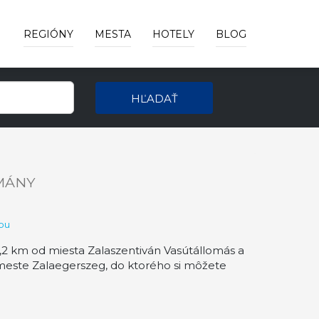
REGIÓNY
MESTA
HOTELY
BLOG
HĽADAŤ
MÁNY
pu
2 km od miesta Zalaszentiván Vasútállomás a
este Zalaegerszeg, do ktorého si môžete