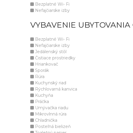
Bezplatné Wi- Fi
Nefajčiarske izby
VYBAVENIE UBYTOVANIA
Bezplatné Wi- Fi
Nefajčiarske izby
Jedálenský stôl
Čistiace prostriedky
Hriankovač
Sporák
Rúra
Kuchynský riad
Rýchlovarná kanvica
Kuchyňa
Práčka
Umývačka riadu
Mikrovlnná rúra
Chladnička
Posteľná bielizeň
Toaletný papier