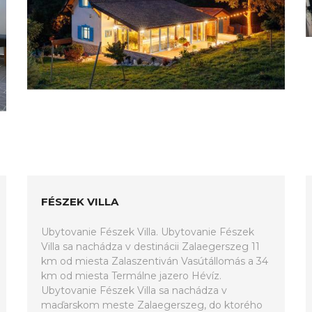
FÉSZEK VILLA
Ubytovanie Fészek Villa. Ubytovanie Fészek
Villa sa nachádza v destinácii Zalaegerszeg 11
km od miesta Zalaszentiván Vasútállomás a 34
km od miesta Termálne jazero Hévíz.
Ubytovanie Fészek Villa sa nachádza v
maďarskom meste Zalaegerszeg, do ktorého