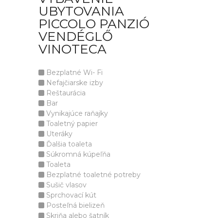
UBYTOVANIA
PICCOLO PANZIÓ
VENDÉGLŐ
VINOTECA
Bezplatné Wi- Fi
Nefajčiarske izby
Reštaurácia
Bar
Vynikajúce raňajky
Toaletný papier
Uteráky
Ďalšia toaleta
Súkromná kúpeľňa
Toaleta
Bezplatné toaletné potreby
Sušič vlasov
Sprchovací kút
Posteľná bielizeň
Skriňa alebo šatník