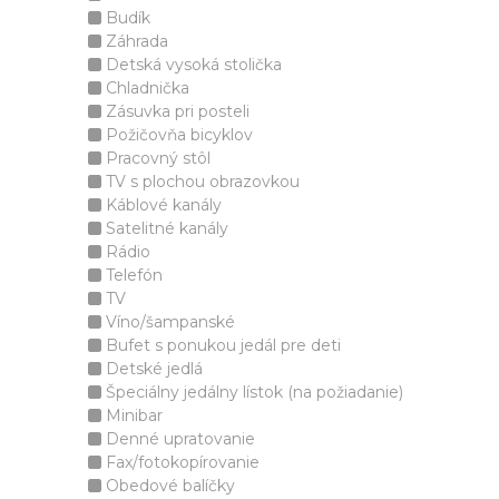
Budík
Záhrada
Detská vysoká stolička
Chladnička
Zásuvka pri posteli
Požičovňa bicyklov
Pracovný stôl
TV s plochou obrazovkou
Káblové kanály
Satelitné kanály
Rádio
Telefón
TV
Víno/šampanské
Bufet s ponukou jedál pre deti
Detské jedlá
Špeciálny jedálny lístok (na požiadanie)
Minibar
Denné upratovanie
Fax/fotokopírovanie
Obedové balíčky