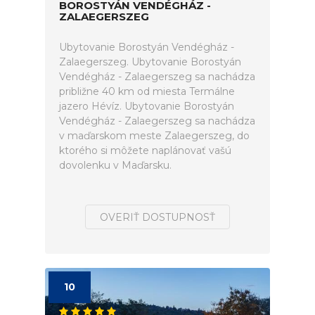
BOROSTYÁN VENDÉGHÁZ -
ZALAEGERSZEG
Ubytovanie Borostyán Vendégház -
Zalaegerszeg. Ubytovanie Borostyán
Vendégház - Zalaegerszeg sa nachádza
približne 40 km od miesta Termálne
jazero Hévíz. Ubytovanie Borostyán
Vendégház - Zalaegerszeg sa nachádza
v maďarskom meste Zalaegerszeg, do
ktorého si môžete naplánovať vašú
dovolenku v Maďarsku.
OVERIŤ DOSTUPNOSŤ
10