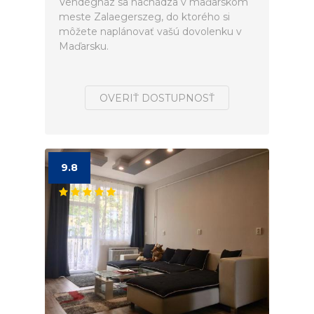
Vendégház sa nachádza v maďarskom
meste Zalaegerszeg, do ktorého si
môžete naplánovať vašú dovolenku v
Maďarsku.
OVERIŤ DOSTUPNOSŤ
9.8