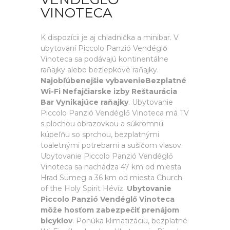
VINOTECA
K dispozícii je aj chladnička a minibar. V
ubytovaní Piccolo Panzió Vendéglő
Vinoteca sa podávajú kontinentálne
raňajky alebo bezlepkové raňajky.
Najobľúbenejšie vybavenieBezplatné
Wi-Fi Nefajčiarske izby Reštaurácia
Bar Vynikajúce raňajky
. Ubytovanie
Piccolo Panzió Vendéglő Vinoteca má TV
s plochou obrazovkou a súkromnú
kúpeľňu so sprchou, bezplatnými
toaletnými potrebami a sušičom vlasov.
Ubytovanie Piccolo Panzió Vendéglő
Vinoteca sa nachádza 47 km od miesta
Hrad Sümeg a 36 km od miesta Church
of the Holy Spirit Hévíz.
Ubytovanie
Piccolo Panzió Vendéglő Vinoteca
môže hosťom zabezpečiť prenájom
bicyklov
. Ponúka klimatizáciu, bezplatné