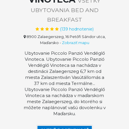
VŠETKY
UBYTOVANIA BED AND
BREAKFAST
(
139
hodnotenie)
8900 Zalaegerszeg, 16 Petőfi Sándor utca,
Maďarsko
-
Zobraziť mapu
Ubytovanie Piccolo Panzió Vendéglő
Vinoteca. Ubytovanie Piccolo Panzió
Vendéglő Vinoteca sa nachádza v
destinácii Zalaegerszeg 6,7 km od
miesta Zalaszentiván Vasútállomás a
37 km od miesta Termálne...
Ubytovanie Piccolo Panzió Vendéglő
Vinoteca sa nachádza v maďarskom
meste Zalaegerszeg, do ktorého si
môžete naplánovať vašú dovolenku v
Maďarsku.