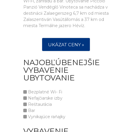
Wi-Fi, záhradu a bar. Ubytovanie Piccolo
Panzió Vendéglő Vinoteca sa nachádza v
destinácii Zalaegerszeg 6,7 km od miesta
Zalaszentiván Vasútállomás a 37 km od
miesta Termálne jazero Hévíz.
UKÁZAT CENY »
NAJOBĽÚBENEJŠIE
VYBAVENIE
UBYTOVANIE
Bezplatné Wi- Fi
Nefajčiarske izby
Reštaurácia
Bar
Vynikajúce raňajky
VYBAVENIE