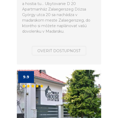
a hostia tu... Ubytovanie D 20
Apartmanház Zalaegerszeg Dózsa
György utca 20 sa nachádza v
maďarskom meste Zalaegerszeg, do
ktorého si môžete naplánovať vašú
dovolenku v Maďarsku.
OVERIŤ DOSTUPNOSŤ
9.9