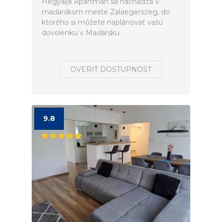
Hegyalja Apartman sa nachádza v
maďarskom meste Zalaegerszeg, do
ktorého si môžete naplánovať vašú
dovolenku v Maďarsku.
OVERIŤ DOSTUPNOSŤ
9.8