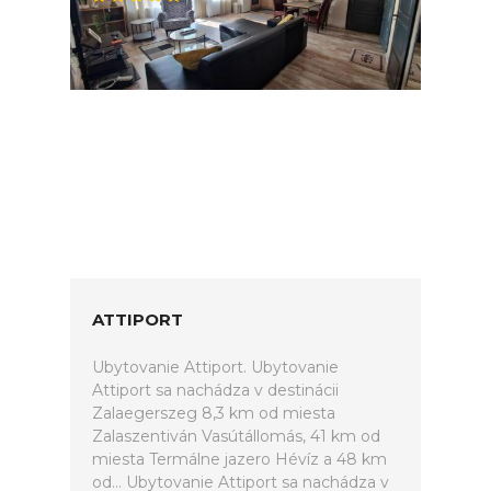
ATTIPORT
Ubytovanie Attiport. Ubytovanie
Attiport sa nachádza v destinácii
Zalaegerszeg 8,3 km od miesta
Zalaszentiván Vasútállomás, 41 km od
miesta Termálne jazero Hévíz a 48 km
od... Ubytovanie Attiport sa nachádza v