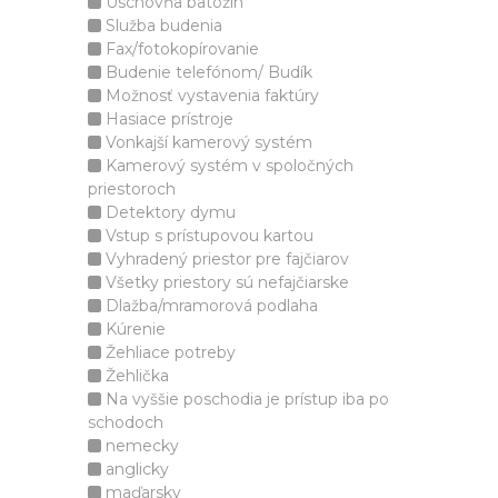
Úschovňa batožín
Služba budenia
Fax/fotokopírovanie
Budenie telefónom/ Budík
Možnosť vystavenia faktúry
Hasiace prístroje
Vonkajší kamerový systém
Kamerový systém v spoločných
priestoroch
Detektory dymu
Vstup s prístupovou kartou
Vyhradený priestor pre fajčiarov
Všetky priestory sú nefajčiarske
Dlažba/mramorová podlaha
Kúrenie
Žehliace potreby
Žehlička
Na vyššie poschodia je prístup iba po
schodoch
nemecky
anglicky
maďarsky