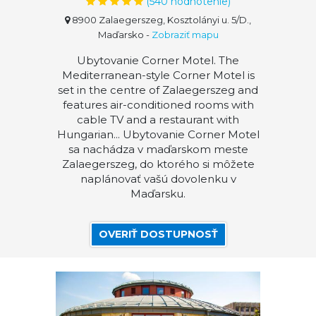
(
540
hodnotenie)
8900 Zalaegerszeg, Kosztolányi u. 5/D.,
Maďarsko
-
Zobraziť mapu
Ubytovanie Corner Motel. The
Mediterranean-style Corner Motel is
set in the centre of Zalaegerszeg and
features air-conditioned rooms with
cable TV and a restaurant with
Hungarian... Ubytovanie Corner Motel
sa nachádza v maďarskom meste
Zalaegerszeg, do ktorého si môžete
naplánovať vašú dovolenku v
Maďarsku.
OVERIŤ DOSTUPNOSŤ