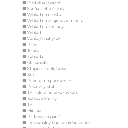
Posteľná bielizeň
Skriňa alebo šatník
Výhľad na mesto
Výhľad na zaujímavé miesto
Výhľad do záhrady
Výhľad
Vonkajší nábytok
Patio
Terasa
Záhrada
Chladnička
Stojan na oblečenie
Krb
Priestor na posedenie
Pracovný stôl
TV s plochou obrazovkou
Káblové kanály
TV
Minibar
Parkovacia garáž
Individuálny check-in/check-out