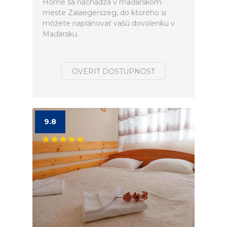
Home sa nachádza v maďarskom
meste Zalaegerszeg, do ktorého si
môžete naplánovať vašú dovolenku v
Maďarsku.
OVERIŤ DOSTUPNOSŤ
9.8