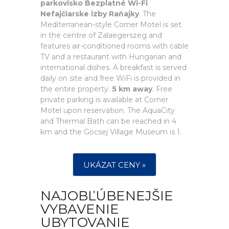
parkovisko Bezplatné Wi-Fi
Nefajčiarske izby Raňajky
. The
Mediterranean-style Corner Motel is set
in the centre of Zalaegerszeg and
features air-conditioned rooms with cable
TV and a restaurant with Hungarian and
international dishes. A breakfast is served
daily on site and free WiFi is provided in
the entire property.
5 km away
. Free
private parking is available at Corner
Motel upon reservation. The AquaCity
and Thermal Bath can be reached in 4
km and the Göcsej Village Museum is 1.
UKÁZAT CENY »
NAJOBĽÚBENEJŠIE
VYBAVENIE
UBYTOVANIE