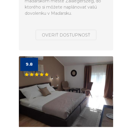
maďarskom meste Zalaegerszeg, do
ktorého si môžete naplánovať vašú
dovolenku v Maďarsku.
OVERIŤ DOSTUPNOSŤ
9.8