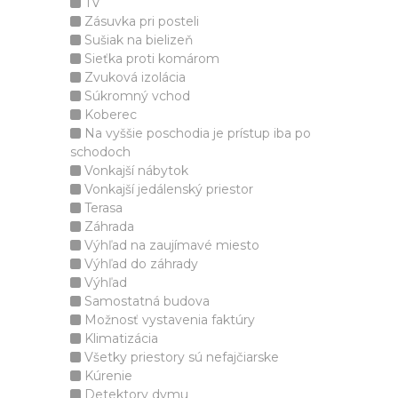
TV
Zásuvka pri posteli
Sušiak na bielizeň
Sieťka proti komárom
Zvuková izolácia
Súkromný vchod
Koberec
Na vyššie poschodia je prístup iba po
schodoch
Vonkajší nábytok
Vonkajší jedálenský priestor
Terasa
Záhrada
Výhľad na zaujímavé miesto
Výhľad do záhrady
Výhľad
Samostatná budova
Možnosť vystavenia faktúry
Klimatizácia
Všetky priestory sú nefajčiarske
Kúrenie
Detektory dymu