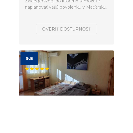
Zalaegerszeg, do ktorého si môžete
naplánovať vašú dovolenku v Maďarsku.
OVERIŤ DOSTUPNOSŤ
9.8