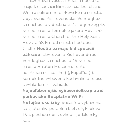
Zalaszentiván Vasútállomás a hostia tu
majú k dispozícii klimatizáciu, bezplatné
Wi-Fi a súkromné parkovisko na mieste.
Ubytovanie Kis Levendulás Vendégház
sa nachádza v destinácii Zalaegerszeg 43
km od miesta Termálne jazero Hévíz, 42
km od miesta Church of the Holy Spirit
Hévíz a 48 km od miesta Festetics
Castle.
Hostia tu majú k dispozícii
záhradu
. Ubytovanie Kis Levendulás
Vendégház sa nachádza 49 km od
miesta Balaton Museum. Tento
apartmán má spálňu (1), kúpeľňu (1),
kompletne vybavenú kuchynku a terasu
s výhľadom na záhradu.
Najobľúbenejšie vybavenieBezplatné
parkovisko Bezplatné Wi-Fi
Nefajčiarske izby
. Súčasťou vybavenia
sú aj uteráky, posteľná bielizeň, káblová
TV s plochou obrazovkou a jedálenský
kút.