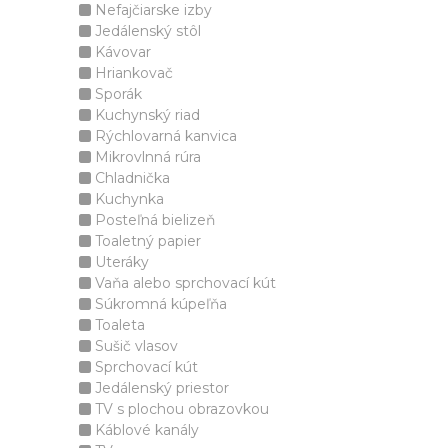
Nefajčiarske izby
Jedálenský stôl
Kávovar
Hriankovač
Sporák
Kuchynský riad
Rýchlovarná kanvica
Mikrovlnná rúra
Chladnička
Kuchynka
Posteľná bielizeň
Toaletný papier
Uteráky
Vaňa alebo sprchovací kút
Súkromná kúpeľňa
Toaleta
Sušič vlasov
Sprchovací kút
Jedálenský priestor
TV s plochou obrazovkou
Káblové kanály