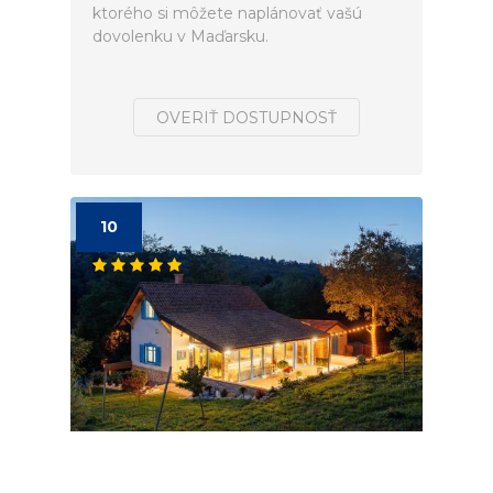
ktorého si môžete naplánovať vašú
dovolenku v Maďarsku.
OVERIŤ DOSTUPNOSŤ
10